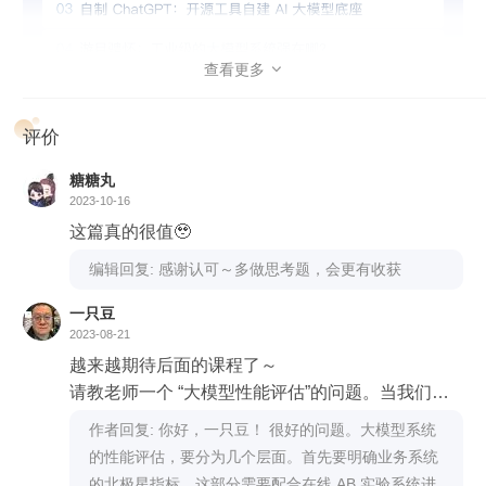
和工程方法，最终掌握生产级 AI 系统研发能力。
查看更多

评价
糖糖丸
2023-10-16
这篇真的很值🥹
课程设计
编辑回复: 感谢认可～多做思考题，会更有收获
课程内容将分为四个部分。
一只豆
2023-08-21
热身篇和架构基础篇。
带你搭建知识体系，夯实基础，为后续
越来越期待后面的课程了～
学习做好准备。重点学习 AI 系统的技术发展历程，如何快速
请教老师一个 “大模型性能评估”的问题。当我们着
利用开源工具实现自用级大模型底座的搭建，AI 系统有哪些
手针对垂直领域进行大模型的定制化开发时，我们
作者回复: 你好，一只豆！ 很好的问题。大模型系统
成熟范式，它们又和现在的 AI 大模型系统有何联系？
可能在对比调用GPT4 API 和自家大模型的效果。
的性能评估，要分为几个层面。首先要明确业务系统
技术原理篇。
为你梳理 AI 大模型技术的发展脉络，深入解读
那关于性能评估这块，我理解一部分是 之前产品经
的北极星指标，这部分需要配合在线 AB 实验系统进