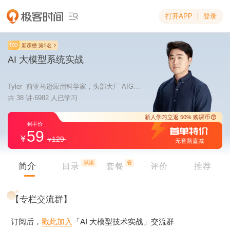
打开APP
登录

新课榜 第5名
AI 大模型系统实战
Tyler 前亚马逊应用科学家，头部大厂 AIGC 算法技术负责人
共 38 讲·6982 人已学习
59
129
新人学习立返 5
到手价
试读
省
简介
目录
套餐
评价
推荐
【专栏交流群】
订阅后，
戳此加入
「AI 大模型技术实战」交流群