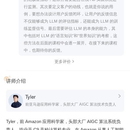
理要做的 user case 的描述，但因为是个新技术，
大模型关键技术背后的技术原理，包括预训练模型的前世今
行监测。其次要定义客户的动线，也就是你说的用
能力也更强，除了原先写 user case 的内功心法之
生、GPT 1-3 核心技术，大语言模型的未来展望。学完这个部
例，要想办法设计用户反馈闭环，让用户的反馈信息
外，是不是有一些新的框架性思考或者 guideline 之
分，你就能跟上 AI 大模型技术的最新进展。
不仅能够成为 LLM 的评估指标，还能成为 LLM 的训
类的东西可以学习？
练监督信号。最后需要评估 LLM 的本身的能力，其
架构实战篇。
重点讲解工业级 AI 大模型系统的关键技术，深
再次感谢老师，把小圈子的知识普惠出来，功德太
中包括对 LLM 的“语言知识”和“世界知识”的考察，这
入学习 AI 大模型系统最前沿设计理念和工程方法。聚焦如何
大了～
些方法在后面的课程中会逐一展开。在接下来的课程
解决 AI 大模型系统的新问题？如何构建工业级的 AI 大模型系
中，也期待你的反馈。
统？AI 大模型系统领域还有哪些难题尚待解决？
更多评价

前沿拓展篇。
开阔视野，带你了解大模型产业的最新情况。洞
察机遇，分享大厂的 AI 人才考察重点，为你的职业发展提供
讲师介绍
更多可能。
学完整个课程，你将点亮下图中 AI 大模型系统技术专家的全
Tyler

部技能，并且能参与当前 AI 大模型系统研发和架构工作。
前亚马逊应用科学家，头部大厂 AIGC 算法技术负责人
Tyler，前 Amazon 应用科学家，头部大厂 AIGC 算法系统负
责人。毕业于 C9 高校计算机专业，在 Amazon 从事人工智能