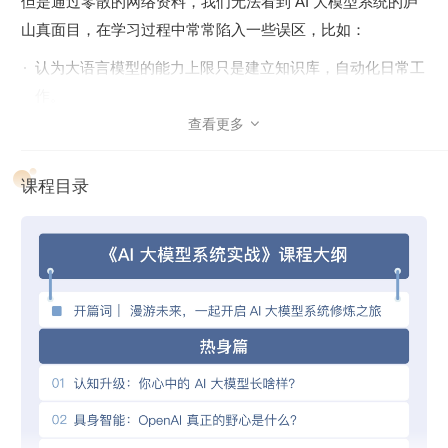
但是通过零散的网络资料，我们无法看到 AI 大模型系统的庐
山真面目，在学习过程中常常陷入一些误区，比如：
认为大语言模型的能力上限只是建立知识库，自动化日常工
作。
查看更多

误以为 AIGC 大模型是横空出世的突破式创新
把 Langchain 和 AutoGPT 当成真正的 LLM 系统。
课程目录
误以为 ChatGML 和 Llama 等开源模型能直接满足商业需
求。
……
那么事实究竟是怎样的？还需要我们快速建立对 AI 大模型系
统的整体认识，尤其是当下正在加速建设的工业级 AI 大模
型。为此，我们邀请了 Tyler 老师开设这门课程，他将结合自
己在 AI 系统十余年的实战经验和理论沉淀，为你规划一条非
常科学系统的学习路线，带你深入理解 AI 大模型的设计理念