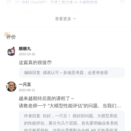
和工程方法，最终掌握生产级 AI 系统研发能力。
查看更多

评价
糖糖丸
2023-10-16
这篇真的很值🥹
课程设计
编辑回复: 感谢认可～多做思考题，会更有收获
课程内容将分为四个部分。
一只豆
2023-08-21
热身篇和架构基础篇。
带你搭建知识体系，夯实基础，为后续
越来越期待后面的课程了～
学习做好准备。重点学习 AI 系统的技术发展历程，如何快速
请教老师一个 “大模型性能评估”的问题。当我们着
利用开源工具实现自用级大模型底座的搭建，AI 系统有哪些
手针对垂直领域进行大模型的定制化开发时，我们
作者回复: 你好，一只豆！ 很好的问题。大模型系统
成熟范式，它们又和现在的 AI 大模型系统有何联系？
可能在对比调用GPT4 API 和自家大模型的效果。
的性能评估，要分为几个层面。首先要明确业务系统
技术原理篇。
为你梳理 AI 大模型技术的发展脉络，深入解读
那关于性能评估这块，我理解一部分是 之前产品经
的北极星指标，这部分需要配合在线 AB 实验系统进