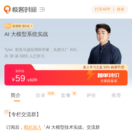
打开APP
登录

新课榜 第5名
AI 大模型系统实战
Tyler 前亚马逊应用科学家，头部大厂 AIGC 算法技术负责人
共 38 讲·5955 人已学习
59
129
新人学习立返 5
到手价
试读
省
简介
目录
套餐
评价
推荐
【专栏交流群】
订阅后，
戳此加入
「AI 大模型技术实战」交流群