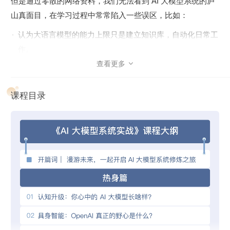
但是通过零散的网络资料，我们无法看到 AI 大模型系统的庐
山真面目，在学习过程中常常陷入一些误区，比如：
认为大语言模型的能力上限只是建立知识库，自动化日常工
作。
查看更多

误以为 AIGC 大模型是横空出世的突破式创新
把 Langchain 和 AutoGPT 当成真正的 LLM 系统。
课程目录
误以为 ChatGML 和 Llama 等开源模型能直接满足商业需
求。
……
那么事实究竟是怎样的？还需要我们快速建立对 AI 大模型系
统的整体认识，尤其是当下正在加速建设的工业级 AI 大模
型。为此，我们邀请了 Tyler 老师开设这门课程，他将结合自
己在 AI 系统十余年的实战经验和理论沉淀，为你规划一条非
常科学系统的学习路线，带你深入理解 AI 大模型的设计理念