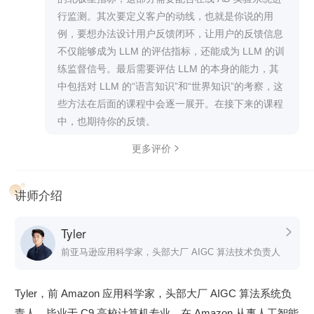
理要做的 user case 的描述，但因为是个新技术，
大模型关键技术背后的技术原理，包括预训练模型的前世今
行监测。其次要定义客户的动线，也就是你说的用
能力也更强，除了原先写 user case 的内功心法之
生、GPT 1-3 核心技术，大语言模型的未来展望。学完这个部
例，要想办法设计用户反馈闭环，让用户的反馈信息
外，是不是有一些新的框架性思考或者 guideline 之
分，你就能跟上 AI 大模型技术的最新进展。
不仅能够成为 LLM 的评估指标，还能成为 LLM 的训
类的东西可以学习？
练监督信号。最后需要评估 LLM 的本身的能力，其
架构实战篇。
重点讲解工业级 AI 大模型系统的关键技术，深
再次感谢老师，把小圈子的知识普惠出来，功德太
中包括对 LLM 的“语言知识”和“世界知识”的考察，这
入学习 AI 大模型系统最前沿设计理念和工程方法。聚焦如何
大了～
些方法在后面的课程中会逐一展开。在接下来的课程
解决 AI 大模型系统的新问题？如何构建工业级的 AI 大模型系
中，也期待你的反馈。
统？AI 大模型系统领域还有哪些难题尚待解决？
更多评价

前沿拓展篇。
开阔视野，带你了解大模型产业的最新情况。洞
察机遇，分享大厂的 AI 人才考察重点，为你的职业发展提供
讲师介绍
更多可能。
学完整个课程，你将点亮下图中 AI 大模型系统技术专家的全
Tyler

部技能，并且能参与当前 AI 大模型系统研发和架构工作。
前亚马逊应用科学家，头部大厂 AIGC 算法技术负责人
Tyler，前 Amazon 应用科学家，头部大厂 AIGC 算法系统负
责人。毕业于 C9 高校计算机专业，在 Amazon 从事人工智能