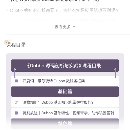
Dubbo 的知识点我都看了，为什么实际应用就想不到呢？
Dubbo 某些特性我也知道，但为什么需要这样的特性呢？
查看更多

看到 Dubbo 各种底层报错，如何反推用哪些特性解决呢？
课程目录
何辉老师将结合自己丰富的 Dubbo 项目经历和培训经验，以
案例驱动的思路，从一个个开发常见问题出发，带你一步步分
析，分析问题 -> 推导出需要的技术支撑，组合解决方案 -> 快
速有效地细化出落地方案，助你构建起 Dubbo 知识体系之
余，全方位提升问题解决能力。
课程设计
专栏分为 4 个模块：
如果你是初学者，掌握好基础篇就能应付日常开发实践；
如果你是有 Dubbo 基础的开发者，掌握特色篇基本上可以
在实战中横着走；