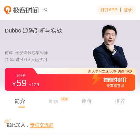
打开APP
登录

Dubbo 源码剖析与实战
何辉 平安壹钱包架构师
共 33 讲·4719 人已学习
59
129
新人学习立返 5
到手价
试读
简介
目录
评价
推荐
戳此加入，
专栏交流群