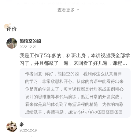
如果你对自己有更高要求，掌握了源码篇，你可以称得上
查看更多

Dubbo 高手；
评价
如果你能在拓展篇中活学活用前面的知识，就能成功晋级
Dubbo 宗师。
熊悟空的凶
2022-12-21
基础篇：
用一张 Dubbo 的总体架构图串联日常的开发流程，
我是工作了5年多的，科班出身，本讲视频我全部学
勾勒对 Dubbo 数十个基础知识点的整体印象，并用视频形式
习了，并且都敲了一遍，来回看了好几遍，课程觉
梳理 Dubbo 日常开发必须掌握的基础特性，查漏补缺。
得非常实用，老师基本都是手把手教，值得一学，
作者回复: 你好，熊悟空的凶：看到你这么认真自律
特色篇：
以真实案例为背景，逐步分析、推导出需要的技术手
只要自己虚心学习。
的学习，非常欣慰和开心。从你的言语中能看得出来
段，灵活应用框架中的高级特性来解决实际问题，深入理解高
你是真的学进去了，每堂课程都是针对实战案例精心
级特性之余，提高利用高级特性开发通用产品功能的能力。
设计的思维推导和代码演练，贴近日常的开发实战，
看来你是真的体会到了每堂课程的精髓，为你的精彩
源码篇：
通过源码的学习，知其然，知其所以然，站在框架设
成绩鼓掌，再接再励，加油୧(๑•̀⌄•́๑)૭👏🏻👏🏻👏🏻
计者的角度，体会 Dubbo 框架每个机制设计的亮点所在，锻
炼对 Dubbo 掌握的纵向深度。
豪
2022-12-19
拓展篇：
针对一些工作中的定向开发诉求，分析出需要的功能