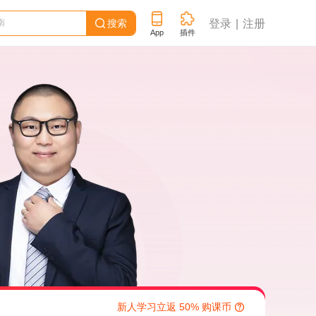
搜索
登录
注册

App
插件
新人学习立返 50% 购课币
