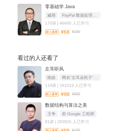
零基础学 Java
臧萌
PayPal 数据处理组技术负责人
170讲 | 46665 人已学习
¥68
¥199
看过的人还看了
左耳听风
陈皓
网名“左耳朵耗子”，资深技术专家
119讲 | 181019 人已学习
¥98
¥399
数据结构与算法之美
王争
前 Google 工程师
81讲 | 283825 人已学习
¥68
¥199