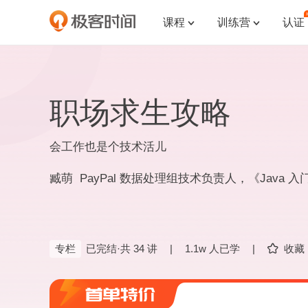
课程
训练营
认证


职场求生攻略
会工作也是个技术活儿
臧萌 PayPal 数据处理组技术负责人，《Java 入门 
专栏
已完结·共 34 讲
|
1.1w 人已学
|
收藏