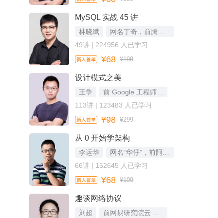
MySQL 实战 45 讲
林晓斌
网名丁奇，前腾讯云数据库负责人
49讲 | 224956 人已学习
¥68
¥199
设计模式之美
王争
前 Google 工程师，《数据结构与算法之美》专栏作者
113讲 | 123483 人已学习
¥98
¥299
从 0 开始学架构
李运华
网名“华仔”，前阿里资深技术专家（P9）
66讲 | 152645 人已学习
¥68
¥199
趣谈网络协议
刘超
前网易研究院云计算技术部首席架构师