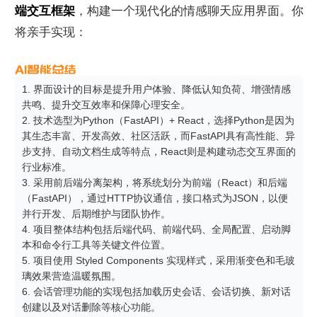
端交互框架
，构建一个现代化的情感聊天应用界面。你
将亲手实现：
1. 界面设计的目标是提升用户体验、降低认知负荷、增强情感
共鸣、提升交互效率和保障心理安全。

2. 技术选型为Python（FastAPI）+ React，选择Python是因为
其生态丰富、开发高效、社区活跃，而FastAPI具有高性能、异
步支持、自动文档生成等特点，React则是构建动态交互界面的
行业标准。

3. 采用前后端分离架构，将系统划分为前端（React）和后端
（FastAPI），通过HTTP协议通信，接口格式为JSON，以便
并行开发、后期维护与团队协作。

4. 项目整体结构包括后端代码、前端代码、全局配置、启动脚
本和命令行工具等关键文件位置。

5. 项目使用 Styled Components 实现样式，采用渐变色和毛玻
璃效果营造温暖氛围。

6. 会话管理功能的实现包括加载历史会话、会话切换、新对话
创建以及对话删除等核心功能。
