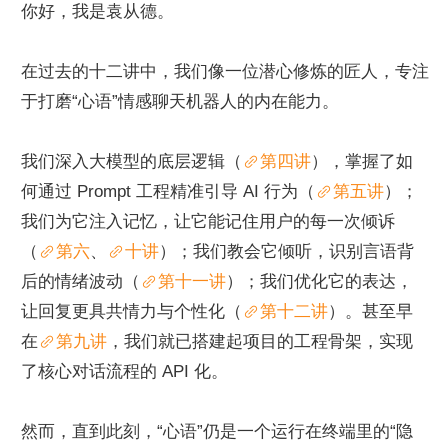
你好，我是袁从德。
在过去的十二讲中，我们像一位潜心修炼的匠人，专注
于打磨“心语”情感聊天机器人的内在能力。
我们深入大模型的底层逻辑（
第四讲
），掌握了如
何通过 Prompt 工程精准引导 AI 行为（
第五讲
）；
我们为它注入记忆，让它能记住用户的每一次倾诉
（
第六
、
十讲
）；我们教会它倾听，识别言语背
后的情绪波动（
第十一讲
）；我们优化它的表达，
让回复更具共情力与个性化（
第十二讲
）。甚至早
在
第九讲
，我们就已搭建起项目的工程骨架，实现
了核心对话流程的 API 化。
然而，直到此刻，“心语”仍是一个运行在终端里的“隐