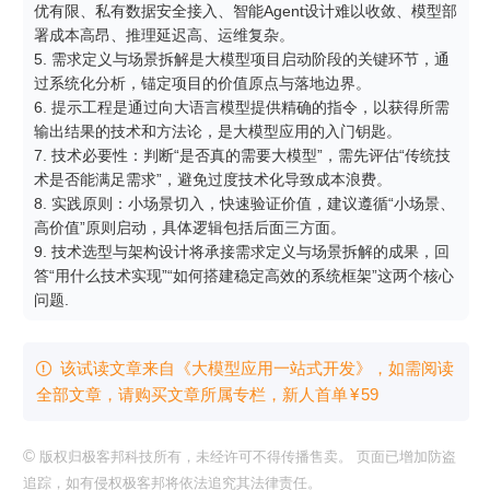
优有限、私有数据安全接入、智能Agent设计难以收敛、模型部
署成本高昂、推理延迟高、运维复杂。

5. 需求定义与场景拆解是大模型项目启动阶段的关键环节，通
过系统化分析，锚定项目的价值原点与落地边界。

6. 提示工程是通过向大语言模型提供精确的指令，以获得所需
输出结果的技术和方法论，是大模型应用的入门钥匙。

7. 技术必要性：判断“是否真的需要大模型”，需先评估“传统技
术是否能满足需求”，避免过度技术化导致成本浪费。

8. 实践原则：小场景切入，快速验证价值，建议遵循“小场景、
高价值”原则启动，具体逻辑包括后面三方面。

9. 技术选型与架构设计将承接需求定义与场景拆解的成果，回
答“用什么技术实现”“如何搭建稳定高效的系统框架”这两个核心
问题.
该试读文章来自《大模型应用一站式开发》，如需阅读

全部文章，请购买文章所属专栏
，新⼈⾸单
¥
59
©
版权归极客邦科技所有，未经许可不得传播售卖。 页面已增加防盗
追踪，如有侵权极客邦将依法追究其法律责任。