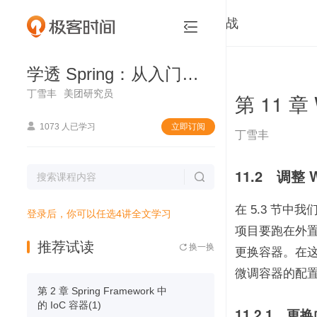
学透 Spring：从入门到项目实战


学透 Spring：从入门到项目实战
丁雪丰
美团研究员
第 11 章

1073 人已学习
立即订阅
丁雪丰
11.2　调整 

在 5.3 节中我
登录后，你可以任选4讲全文学习
项目要跑在外置容
推荐试读
换一换

更换容器。在这一
微调容器的配置，
第 2 章 Spring Framework 中
的 IoC 容器(1)
11.2.1　更