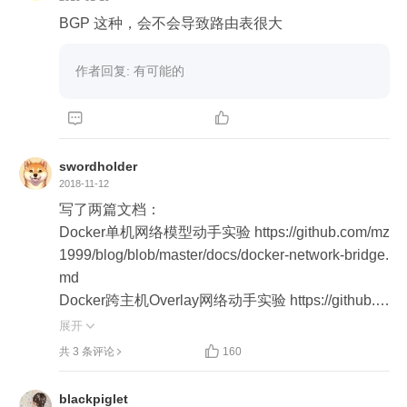
BGP 这种，会不会导致路由表很大
作者回复: 有可能的


swordholder
2018-11-12
写了两篇文档：

Docker单机网络模型动手实验 https://github.com/mz
1999/blog/blob/master/docs/docker-network-bridge.
md

Docker跨主机Overlay网络动手实验 https://github.c
om/mz1999/blog/blob/master/docs/docker-overlay-
展开

networks.md


共 3 条评论
160
通过动手实验加深理解容器网络。分享出来希望对
小伙伴有所帮助。

blackpiglet