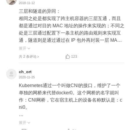
2018-11-12
看来学完了这篇，可以再写一个Docker跨主机路由
三层和隧道的异同：

方案动手实验
相同之处是都实现了跨主机容器的三层互通，而且
都是通过对目的 MAC 地址的操作来实现的；不同之
处是三层通过配置下一条主机的路由规则来实现互
通，隧道则是通过通过在 IP 包外再封装一层 MAC
 包头来实现。

展开

三层的优点：少了封包和解包的过程，性能肯定是

共 2 条评论
123
更高的。

三层的缺点：需要自己想办法维护路由规则。

ch_ort
隧道的优点：简单，原因是大部分工作都是由 Linux 
2020-11-25
内核的模块实现了，应用层面工作量较少。

Kubernetes通过一个叫做CNI的接口，维护了一个
隧道的缺点：主要的问题就是性能低。
单独的网桥来代替docker0。这个网桥的名字就叫
作：CNI网桥，它在宿主机上的设备名称默认是：c
ni0。

容器“跨主通信”的三种主流实现方法：UDP、host-g
展开

w、VXLAN。 之前介绍了UDP和VXLAN，它们都