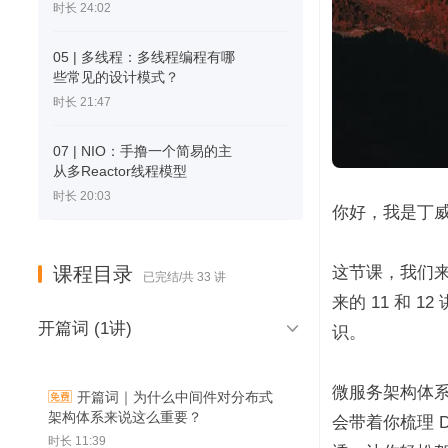
时长 24:02
05 | 多线程：多线程编程有哪
些常见的设计模式？
时长 21:47
07 | NIO：手撸一个简易的主
从多Reactor线程模型
时长 20:03
你好，我是丁
课程目录
这节课，我们来
已完结/共 33 讲
来的 11 和 

开篇词 (1讲)
识。
微服务架构体系
开篇词｜为什么中间件对分布式
架构体系来说这么重要？
会带着你梳理 
时长 11:39