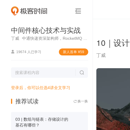
中间件核心技术与实战


中间件核心技术与实战
丁威
中通快递资深架构师，RocketMQ 社区首席布道师
10｜设

19674 人已学习
新⼈⾸单
¥
59
丁威

登录后，你可以任选4讲全文学习
推荐试读
换一换

03 | 数组与链表：存储设计的
基石有哪些？