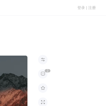
登录
|
注册

2


