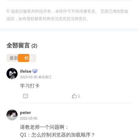
©
版权归极客邦科技所有，未经许可不得传播售卖。 页面已增加防盗
追踪，如有侵权极客邦将依法追究其法律责任。
全部留言
(2)
最新
精选
ifelse
2023-03-30
来自浙江
学习打卡


1
peter
2022-03-05
请教老师一个问题啊：

Q1：怎么控制浏览器的加载顺序？
