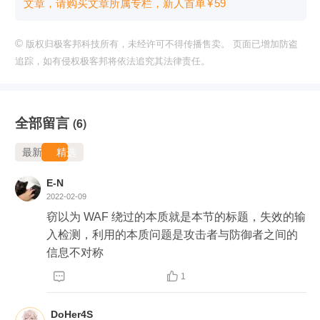
文章，请购买文章所属专栏
，新⼈⾸单
¥
59
©
版权归极客邦科技所有，未经许可不得传播售卖。 页面已增加防盗
追踪，如有侵权极客邦将依法追究其法律责任。
全部留言
(6)
最新
精选
E-N
2022-02-09
窃以为 WAF 绕过的本质就是本节的标题，失效的输
入检测，利用的本质问题是攻击者与防御者之间的
信息不对称


1
DoHer4S