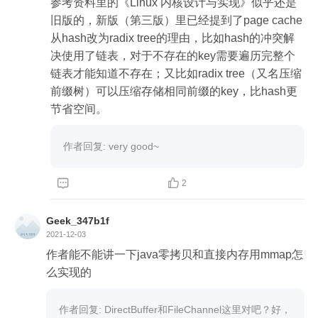
参考资料里的《Linux 内核设计与实现》似乎还是
旧版的，新版（第三版）里已经提到了page cache
从hash改为radix tree的理由，比如hash的冲突解
决使用了链表，对于不存在的key需要遍历完整个
链表才能知道不存在；又比如radix tree（又名压缩
前缀树）可以压缩存储相同前缀的key，比hash更
节省空间。
作者回复: very good~


2
Geek_347b1f
2021-12-03
作者能不能讲一下java零拷贝和直接内存用mmap怎
么实现的
作者回复: DirectBuffer和FileChannel这里对吧？好，