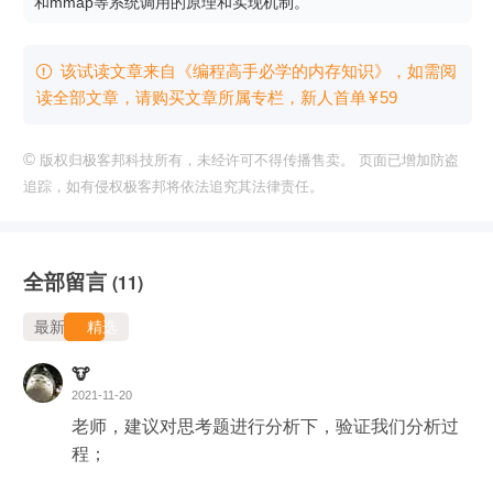
和mmap等系统调用的原理和实现机制。
该试读文章来自《编程高手必学的内存知识》，如需阅

读全部文章，请购买文章所属专栏
，新⼈⾸单
¥
59
©
版权归极客邦科技所有，未经许可不得传播售卖。 页面已增加防盗
追踪，如有侵权极客邦将依法追究其法律责任。
全部留言
(11)
最新
精选
🐮
2021-11-20
老师，建议对思考题进行分析下，验证我们分析过
程；
