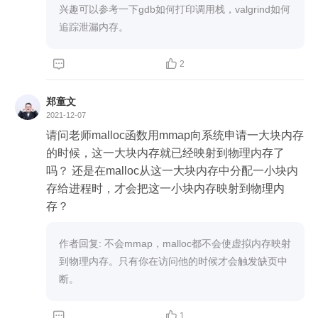
兴趣可以参考一下gdb如何打印调用栈，valgrind如何
追踪泄漏内存。


2
郑童文
2021-12-07
请问老师malloc函数用mmap向系统申请一大块内存
的时候，这一大块内存就已经映射到物理内存了
吗？ 还是在malloc从这一大块内存中分配一小块内
存给进程时，才会把这一小块内存映射到物理内
存？ 
作者回复: 不会mmap，malloc都不会使虚拟内存映射
到物理内存。只有你在访问他的时候才会触发缺页中
断。


1