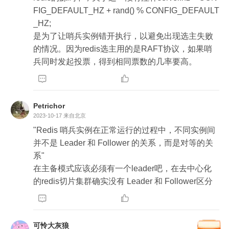
3) Candidate 先给自己投一票，然后向其它节点发
t协议逻辑主要如下：

FIG_DEFAULT_HZ + rand() % CONFIG_DEFAULT
送投票请求

        1、在稳定系统中只有 Leader 和 Follower 两种
_HZ;

4) Candidate 收到超过半数确认票，则提升为新的
节点，并且 Leader 会向 Follower 发送心跳消息。

是为了让哨兵实例错开执行，以避免出现选主失败
 Leader，新 Leader 给其它 Follower 发心跳消息，
        2、如果某个Follower 在一定时间没收到Leade
的情况。因为redis选主用的是RAFT协议，如果哨
维护新的 Leader 地位

r的心跳，那么他会变成Candidate 并且可以发起选
兵同时发起投票，得到相同票数的几率要高。
5) Candidate 投票期间，收到了 Leader 心跳消
举。



息，则自动变为 Follower

        3、Candidate 会先投自己一票，然后等待其他f
6) 投票结束后，没有超过半数确认票的实例，选举
ollower的投票。

失败，会再次发起选举

Petrichor
        4、如果投票结果能选出Leader则新的Leader
2023-10-17
来自北京
上位，否则再进行一轮选举。

"Redis 哨兵实例在正常运行的过程中，不同实例间
6、但哨兵的选举没有按照严格按照 Raft 实现，因
并不是 Leader 和 Follower 的关系，而是对等的关
为多个哨兵之间是「对等」关系，没有 Leader 和
而Redis是哨兵是对等的，所以每个哨兵都会监听当
系"

 Follower 角色，只有当 Redis 实例发生故障时，
前Redis的Leader的心跳，当前Redis的Leader如果
在主备模式应该必须有一个leader吧，在去中心化
哨兵才选举领导者进行切换，选举 Leader 的过程
发生异常，哨兵会开始发起选举直到第一个Leader
的redis切片集群确实没有 Leader 和 Follower区分
是按照 Raft 算法步骤 3-6 实现的

被选举出来并通知每个哨兵。



课后题：哨兵实例执行的周期性函数 sentinelTimer 
TILT模式：

的最后，修改 server.hz 的目的是什么？

由于哨兵模式是对等的，那么必然会出现一情况导
可怜大灰狼