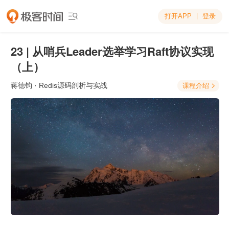
打开APP
登录

23 | 从哨兵Leader选举学习Raft协议实现
（上）
蒋德钧
· Redis源码剖析与实战
课程介绍
