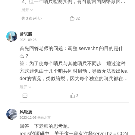
2、但一个哨兵检测实例，有可能因为网络原因导
致「误判」，所以需要「多个」哨兵共同判定

展开


共 3 条评论
32
3、多个哨兵共同判定出实例故障后（主观下线、
客观下线），会进入故障切换流程，切换时需要
曾轼麟
「选举」出一个哨兵「领导者」进行操作

2021-09-26
首先回答老师的问题：调整 server.hz 的目的是什
4、这个选举的过程，就是「分布式共识」，即多
么？

个哨兵通过「投票」选举出一个都认可的实例当领
答：为了使每个哨兵与其他哨兵不同步，通过这种
导者，由这个领导者发起切换，这个选举使用的算
方式避免由于几个哨兵同时启动，导致无法投出lea
法是 Raft 算法

der的情况，类似脑裂，因为每个独立的哨兵都在启
动同一时刻开始发起投票，然后一轮一轮下去都没
展开

5、严格来说，Raft 算法的核心流程是这样的：

法投出leader。



3
1) 集群正常情况下，Leader 会持续给 Follower 发
总结：

风轻扬
心跳消息，维护 Leader 地位

本篇文章老师主要介绍了，redis在Raft协议上的实
2023-12-05
来自北京
2) 如果 Follower 一段时间内收不到 Leader 心跳消
现，Redis本身不是完全按照Raft协议实现的，其中
回答一下老师的思考题。

息，则变为 Candidate 发起选举

最主要的原因就是每个哨兵节点都是对等的，而Raf
redis的源码中，关于这一段有注释server.hz = CON