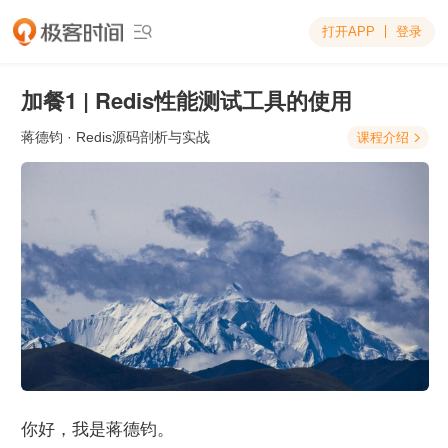
打开APP
登录

加餐1 | Redis性能测试工具的使用
蒋德钧
· Redis源码剖析与实战
课程介绍

你好，我是蒋德钧。