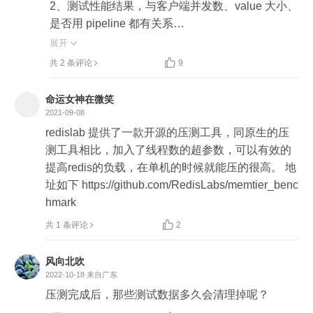
2、测试性能结果，与客户端并发数、value 大小、
是否用 pipeline 都有关系

展开

3、除此之外，性能结果还受系统环境的影响，例

共 2 条评论
9
如 CPU 负载、网络带宽、客户端和服务端是否在
同一机器、实例是否部署在虚拟机、Redis 绑核情
命运女神在微笑
况都会影响性能结果

2021-09-08
redislab 提供了一款开源的压测工具，同原生的压
4、提升 Redis 性能的几点优化：

测工具相比，加入了线程数的超参数，可以有效的
提高redis的负载，在单机的时候就能压的很高。 地
- 控制客户端并发数

址如下 https://github.com/RedisLabs/memtier_benc
- value 小于 10KB

hmark
- 推荐使用 pipeline


共 1 条评论
2
- 隔离部署

- 保证 CPU、网络带宽负载正常

风向北吹
- 不部署在虚拟机

2022-10-18
来自广东
- 进程绑核

压测完成后，那些测试数据多久会清理掉呢？
- CPU 绑定网卡队列
