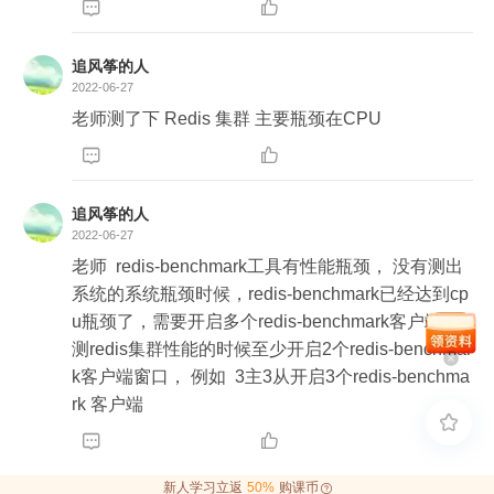


- Redis 内存碎片

- 不使用 Swap
追风筝的人
2022-06-27
老师测了下 Redis 集群 主要瓶颈在CPU


追风筝的人
2022-06-27
老师  redis-benchmark工具有性能瓶颈， 没有测出
系统的系统瓶颈时候，redis-benchmark已经达到cp
u瓶颈了，需要开启多个redis-benchmark客户端，
测redis集群性能的时候至少开启2个redis-benchmar
k客户端窗口， 例如  3主3从开启3个redis-benchma
rk 客户端



新人学习立返
50%
购课币