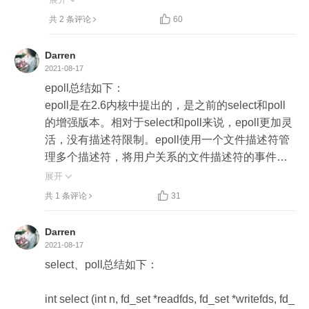
数据可读/可写就好了，大大简化了应用层的复杂度


共 2 条评论
60
2、IO 多路复用机制要想高效使用，一般还需要把
Darren
 socket 设置成「非阻塞」模式，即 socket 没有数
2021-08-17
据可读/可写时，应用层去 read/write socket 也不会
epoll总结如下：

阻塞住（内核会返回指定错误，应用层可继续重
epoll是在2.6内核中提出的，是之前的select和poll
试），这样应用层就可以去处理其它业务逻辑，不
的增强版本。相对于select和poll来说，epoll更加灵
会阻塞影响性能

活，没有描述符限制。epoll使用一个文件描述符管
理多个描述符，将用户关系的文件描述符的事件存
3、为什么 Redis 要使用「单线程」处理客户端请
放到内核的一个事件表中，这样在用户空间和内核
展开

求？本质上是因为，Redis 操作的是内存，操作内
空间的copy只需一次。


共 1 条评论
31
存数据是极快的，所以 Redis 的瓶颈不在 CPU，
优化的重点就在网络 IO 上，高效的 IO 多路复用机
int epoll_create(int size)；//创建一个epoll的句柄，

Darren
制，正好可以满足这种需求，模型简单，性能也极
int epoll_ctl(int epfd, int op, int fd, struct epoll_event
2021-08-17
高

 *event)；

select、poll总结如下：

int epoll_wait(int epfd, struct epoll_event * events, i
4、但成也萧何败也萧何，因为 Redis 处理请求是
nt maxevents, int timeout);

int select (int n, fd_set *readfds, fd_set *writefds, fd_
「单线程」，所以如果有任意请求在 Server 端发