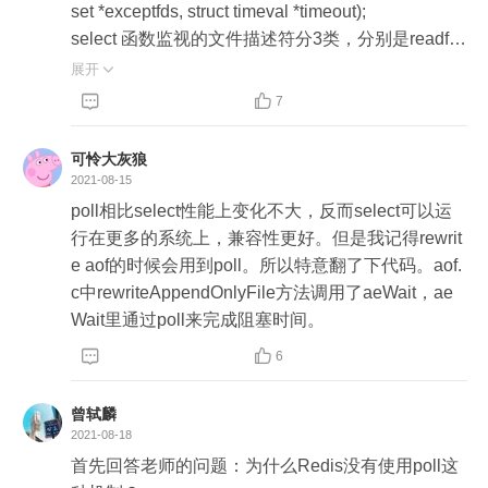
set *exceptfds, struct timeval *timeout);

生耗时（例如操作 bigkey，或一次请求数据过
select 函数监视的文件描述符分3类，分别是readfd
多），就会导致后面的请求发生「排队」，业务端
1. int epoll_create(int size);

s、writefds、和exceptfds。调用后select函数会阻
展开

就会感知到延迟增大，性能下降

创建一个epoll的句柄，size用来告诉内核这个监听
塞，直到有描述符就绪（有数据 可读、可写、或者


7
的数目一共有多大，这个参数不同于select()中的第
有except），或者超时（timeout指定等待时间，如
5、基于此，Redis 又做了很多优化：一些耗时的
一个参数，给出最大监听的fd+1的值，参数size并不
果立即返回设为null即可），函数返回。当select函
可怜大灰狼
操作，不再放在主线程处理，而是丢到后台线程慢
是限制了epoll所能监听的描述符最大个数，在2.6.8
数返回后，可以 通过遍历fdset，来找到就绪的描述
2021-08-15
慢执行。例如，异步关闭 fd，异步释放内存、后台
之后这个参数就没有实际价值了，因为内核维护一
符。

poll相比select性能上变化不大，反而select可以运
 AOF 刷盘这些操作。所以 Redis Server 其实是
个动态的队列了。

行在更多的系统上，兼容性更好。但是我记得rewrit
「多线程」的，只不过最核心的处理请求逻辑是单
优点：

e aof的时候会用到poll。所以特意翻了下代码。aof.
线程的，这点一定要区分开

当创建好epoll句柄后，它就会占用一个fd值，在linu
        select目前几乎在所有的平台(POSIX)上支持，
c中rewriteAppendOnlyFile方法调用了aeWait，ae
x下如果查看/proc/进程id/fd/，是能够看到这个fd
其良好跨平台支持也是它的一个优点。

Wait里通过poll来完成阻塞时间。
课后题：在 Redis 事件驱动框架代码中，分别使用
的，所以在使用完epoll后，必须调用close()关闭，
缺点：

了 Linux 系统上的 select 和 epoll 两种机制，你知


6
否则可能导致fd被耗尽。当某一进程调用epoll_creat
        1、单个进程能够监视的文件描述符的数量存在
道为什么 Redis 没有使用 poll 这一机制吗？

e方法时，Linux内核会创建一个eventpoll结构体，
最大限制，它由FD_SETSIZE设置，默认值是102
这个结构体中有两个成员与epoll的使用方式密切相
曾轼麟
4。可以通过修改宏定义甚至重新编译内核的方式提
首先要明确一点，select 并不是只有 Linux 才支持
2021-08-18
关。

升这一限制，但是这样也会造成效率的降低。一般
的，Windows 平台也支持。

首先回答老师的问题：为什么Redis没有使用poll这
eventpoll结构体如下所示：

来说这个数目和系统内存关系很大。32位机默认是1