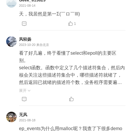
#endif

Resize，aeApiFree等等方法（类比接口）实现了
p_poll_callback,它会将发生的事件添加到rdlist双链
视的event*/

列，同时通知可能在等待的轮询进程来这个就绪队
2021-08-14
多套IO复用，方便在编译期间切换（文件：ae_epol
表中。

    short revents;  /* returned events witnessed 发生
列里取已经就绪的 fd。当前轮询的进程不需要遍历
天，我居然是第一Σ(￣ロ￣lll)
仔细看上面的代码逻辑，先判断了 Solaris/Linux/M
l.c，ae_evport.c，ae_kqueue.c，ae_select.c）

2. int epoll_ctl(int epfd, int op, int fd, struct epoll_eve
的event*/

整个被侦听的 fd 集合。

acOS 系统，选择对应的多路复用模型，最后剩下
	3、在前面的文章中提到Redis启动的时候，在i


1
nt *event)；

};

的系统都用 select 模型。

nitServer方法中注册了acceptTcpHandler方法，用
优点：

简单说：

于处理连接事件，创建完成连接后交给对应IO多路
函数是对指定描述符fd执行op操作。

风轻扬
        1、poll用pollfd数组代替了bitmap，没有最大数
* epoll 将用户关心的 fd 放到了 Linux 内核里的一个
所以我理解，select 并不是为 Linux 服务的，而是
2023-10-20
来自北京
复用

量限制。（解决select缺点1）

事件表中，而不是像 select/poll 函数那样，每次调
在 Windows 下使用的。

	4、通过aeApiCreate方法创建对应的IO多路复
看了好几遍，终于看懂了select和epoll的主要区
用于向内核注册新的描述符或者是改变某个文件描
        2、利用结构体pollfd，每次置位revents字段，
用都需要复制 fd 到内核。内核将持久维护加入的 f
用，在创建aeEventLoop中创建，然后开始接受处
别。

述符的状态。已注册的描述符在内核中会被维护在
每次只需恢复revents即可。pollfd可重用。（解决se
d，减少了内核和用户空间复制数据的性能开销。

因为 epoll 性能优于 select 和 poll，所以 Linux 平
理对应的事件

select函数。函数中定义了几个描述符集合，然后内
一棵红黑树上

lect缺点2）

* 当一个 fd 的事件发生（比如说读事件），epoll 机
台下，Redis 直接会选择 epoll。而 Windows 不支
核会关注这些描述符集合中，哪些描述符就绪了，
缺点：

制无须遍历整个被侦听的 fd 集，只要遍历那些被内
此外Redis在整个IO多路复用上的实现，预留了很大
然后返回已就绪的描述符个数，业务程序需要遍历
epfd：是epoll_create()的返回值。

        1、每次调⽤用poll，都需要把pollfd数组从用户
核 I/O 事件异步唤醒而加入就绪队列的 fd 集合，减
的灵活空间，实现了类似java接口的效果，这点值
所有的描述符集合，来找到可处理的描述符集合，
op：表示op操作，用三个宏来表示：添加EPOLL_
展开

态拷贝到内核态，这个开销在fd很多时会很大。
少了无用功。

得我们学习，能灵活的切换不同的IO复用的方式，
这个遍历操作，很明显是O(n)的时间复杂度

CTL_ADD，删除EPOLL_CTL_DEL，修改EPOLL
（同select缺点3）

* epoll 机制支持的最大 fd 上限远远大于 1024，在1


并且也方便拓展新的IO复用方式。
epoll函数。函数中定义了监听的描述符、就绪的描
_CTL_MOD。分别添加、删除和修改对fd的监听事
        2、和select函数一样，poll返回后，需要轮询p
GB内存的机器上是 10 万左右，具体数目可以 cat/pr
述符，并且很重要的是：就绪的描述符用一个专门
件。

ollfd来获取就绪的描述符。事实上，同时连接的大
oc/sys/fs/file-max 查看。

无风
的结构存储，业务程序可以直接遍历这个就绪描述
fd：是需要监听的fd（文件描述符）

2021-08-18
量客户端在一时刻可能只有很少的处于就绪状态，
符集合，这样就省了遍历整个集合，在描述符很多
epoll_event：是告诉内核需要监听什么事。

因此随着监视的描述符数量的增长，其效率也会线
epoll缺点：

ep_events为什么用malloc呢？我查了下很多demo