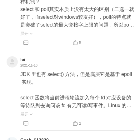
种机制？

struct eventpoll{

024个。64位机默认是2048.

而 Redis 针对不同操作系统，会选择不同的 IO 多
select 和 poll其实本质上没有太大的区别（二选一就
    // 红黑树的根节点，这棵树中存储着所有添加到e
        2、fd集合在内核被置位过，与传入的fd集合不
路复用机制来封装事件驱动框架，具体代码见 ae.
好了，而select对windows较友好），poll的特点就
poll中的需要监控的事件

同，不可重用。重复进行FD_ZERO(&rset); FD_SE
c。

是突破了select的最大套接字上限的问题，所以poll
    struct rb_root rbr;

T(fds[i],&rset);操作

本身和select一样会存在，遍历所有套接字列表的情
    // 双链表中则存放着将要通过epoll_wait返回给用
展开

        3、每次调⽤用select，都需要把fd集合从用户
// ae.c

况，而如果Redis当前存在大量无效或者空闲的连
户的满足条件的事件

态拷贝到内核态，这个开销在fd很多时会很大。



5
#ifdef HAVE_EVPORT

接，这时候每次都遍历就会带来一定的开销了，而e
    struct list_head rdlist;

        4、每次调用select都需要在内核遍历传递进来
#include "ae_evport.c"  // Solaris

poll可以直接返回已经触发事件（活跃）的套接字，
    ...

的所有fd标志位，O(n)的时间复杂度，这个开销在fd
lei
#else

避免了循环带来的开销。

}

2021-11-16
很多时也很大。

    #ifdef HAVE_EPOLL

每一个epoll对象都有一个独立的eventpoll结构体，
JDK 里也有 select() 方法，但是底层它是基于 epoll
    #include "ae_epoll.c"   // Linux

总结：

用于存放通过epoll_ctl方法向epoll对象中添加进来
int poll (struct pollfd *fds, unsigned int nfds, int time
 实现。

    #else

今天老师主要和我们介绍了，Redis在IO多路复用的
的事件。这些事件都会挂载在红黑树中，如此，重
out);

        #ifdef HAVE_KQUEUE

实现和设计思路。我回到源码阅读后大概整理了一
复添加的事件就可以通过红黑树而高效的识别出来
不同与select使用三个位图bitmap(bit数组)来表示三
select 函数将当前进程轮流加入每个 fd 对应设备的
        #include "ae_kqueue.c"  // MacOS

下：

(红黑树的插入时间效率是lgn，其中n为树的高度)。

个fdset的方式，poll使用一个 pollfd的指针实现。

等待队列去询问该 fd 有无可读/写事件。Linux 的开
        #else

	1、redis为了满足各种系统实现了多套IO多路复
struct pollfd {

发者想到，找个“代理”的回调函数代替当前进程，去
展开

        #include "ae_select.c"  // Windows

用，分别有：epoll，select，evport，kqueue

而所有添加到epoll中的事件都会与设备(网卡)驱动
    int fd;             /* file descriptor */

加入 fd 对应设备的等待队列，让这个代理的回调函


2
        #endif

	2、redis在IO多路复用的代码实现进行了抽象，
程序建立回调关系，也就是说，当相应的事件发生
    //读 POLLIN; 写POLLOUT;

数去等待设备就绪，当有设备就绪就将自己唤醒，
    #endif

通过同一实现了aeApiState，aeApiCreate，aeApi
时会调用这个回调方法。这个回调方法在内核中叫e
    short events;   /* requested events to watch 要监
然后该回调函数就把这个设备的 fd 放到一个就绪队
Geek_613829