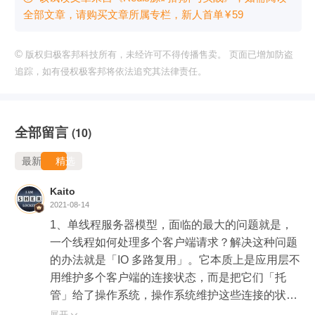
全部文章，请购买文章所属专栏
，新⼈⾸单
¥
59
©
版权归极客邦科技所有，未经许可不得传播售卖。 页面已增加防盗
追踪，如有侵权极客邦将依法追究其法律责任。
全部留言
(10)
最新
精选
Kaito
2021-08-14
1、单线程服务器模型，面临的最大的问题就是，
一个线程如何处理多个客户端请求？解决这种问题
的办法就是「IO 多路复用」。它本质上是应用层不
用维护多个客户端的连接状态，而是把它们「托
管」给了操作系统，操作系统维护这些连接的状态
变化，之后应用层只管问操作系统，哪些 socket 有
展开
