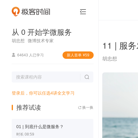
从 0 开始学微服务


从 0 开始学微服务
胡忠想
微博技术专家
11 | 

64643 人已学习
新⼈⾸单
¥
59
胡忠想

登录后，你可以任选4讲全文学习
推荐试读
换一换

01 | 到底什么是微服务？
时长 08:59