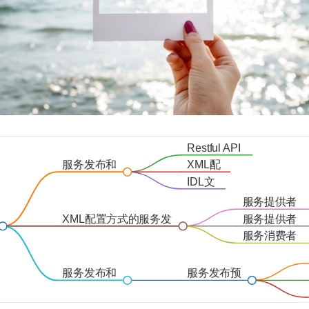
Restful API
服务发布和
XML配
引用方式
置
IDL文
件
服务提供者
定义接口
XML配置方式的服务发
服务提供者
布和引用流程
发布接口
服务消费者
引用接口
服务发布和
服务发布预
引用的坑
定义配置