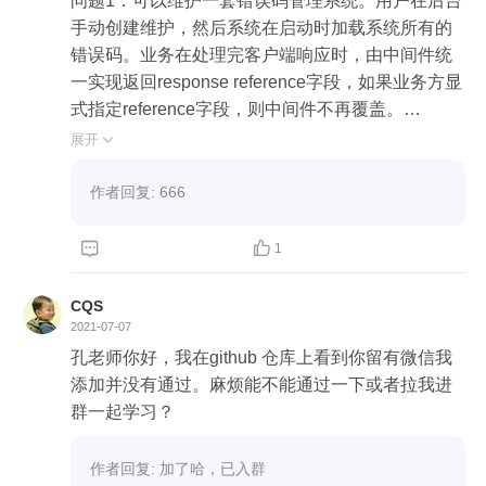
问题1：可以维护一套错误码管理系统。用户在后台
手动创建维护，然后系统在启动时加载系统所有的
错误码。业务在处理完客户端响应时，由中间件统
一实现返回response reference字段，如果业务方显
式指定reference字段，则中间件不再覆盖。

问题2：整个业务组只维护一套错误码管理后台。错
展开

误码具有如下三个属性：

- code

作者回复: 666
- message

- 是否是预期之内。



1
优点如下

- 统一错误码使用，如请求参数错误对应错误码为20
CQS
0010。因为如果不统一的话，不同团队对「请求参
2021-07-07
数错误」的错误码就不一样了。整体的使用会很
孔老师你好，我在github 仓库上看到你留有微信我
乱。

添加并没有通过。麻烦能不能通过一下或者拉我进
- 错误码本身有个字段标识是否预期之内，这样可以
群一起学习？
单独对这个字段加监控报警，减少运维压力。
作者回复: 加了哈，已入群