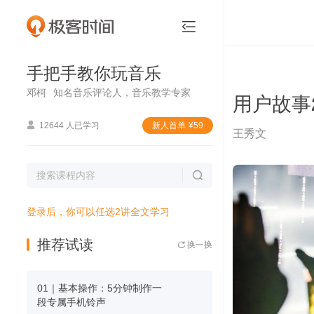
手把手教你玩音乐


手把手教你玩音乐
邓柯
知名音乐评论人，音乐教学专家
用户故事

12644 人已学习
新⼈⾸单
¥
59
王秀文

登录后，你可以任选2讲全文学习
推荐试读
换一换

01｜基本操作：5分钟制作一
段专属手机铃声