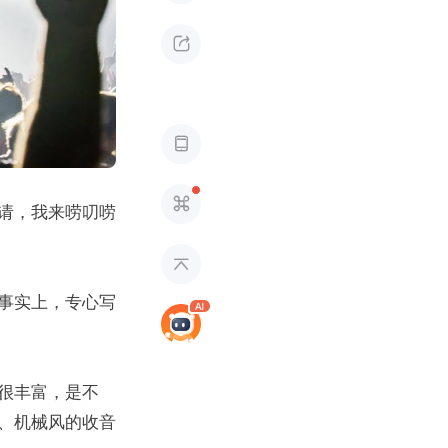



请，我来唠叨唠

实上，专心写 
很丰富，是不
、机械风的收音