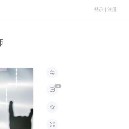
登录
|
注册
师

4


