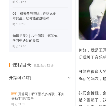
时长 11:46
06｜和弦条与弹唱：你这么多
年的生日歌可能都没唱对
时长 03:36
知识拓展2｜八个问题，解答你
学习中遇到的疑惑
时长 12:00
你好，我是王
叨我关于音乐
课程目录
已完结/共 22 讲
可能在很多人

开篇词 (1讲)
Bug 的码农
我们会抢鞋，
开篇词｜听了那么多首歌，不如
来动手“玩”音乐
是？当然了，
时长 09:55