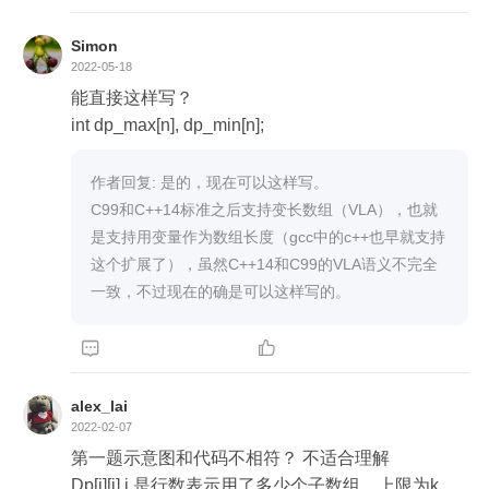
最优解，所以取上一次可以组合出 j 子数组的最优解
即可；

Simon
(2) DP[i-1][j] + nums[i-1] ，代表着当前元素 nums[i-
2022-05-18
1] 加入会更大。但是这里有个问题，因为 DP[i-1][j]
能直接这样写？

 表示已经组合出 j 个子数组了，如果想加入 nums[i-
int dp_max[n], dp_min[n];
1] ，必须保证 nums[i-2] 被包括在 DP[i-1][j] 之内。
但是 DP[i-1][j] 的定义，并不能保证 nums[i-2] 被包
作者回复: 是的，现在可以这样写。

括在内了，所以还需要第二个二维数组 M[i][j] 来记
C99和C++14标准之后支持变长数组（VLA），也就
录末尾元素包含在内的最优解。M[i][j] 代表当前元素 
是支持用变量作为数组长度（gcc中的c++也早就支持
nums[i-1] 必须包括在内的最优解（但不一定是整个
这个扩展了），虽然C++14和C99的VLA语义不完全
题的最优解，仅仅辅助用）。所以这个位置的推导
转化成 M[i][j] 。



M[i][j] 的来源：

(1) M[i-1][j] + nums[i-1]：上一个组合成 j 个数组的M
alex_lai
的解，加上当前值。因为M代表着一定包含着末尾
2022-02-07
元素，所以即使已经有 j 个子数组，仍然可以通过连
第一题示意图和代码不相符？ 不适合理解

接 nums[i-1] 而不增加 j 的数量。

Dp[i][j] i 是行数表示用了多少个子数组，上限为k
