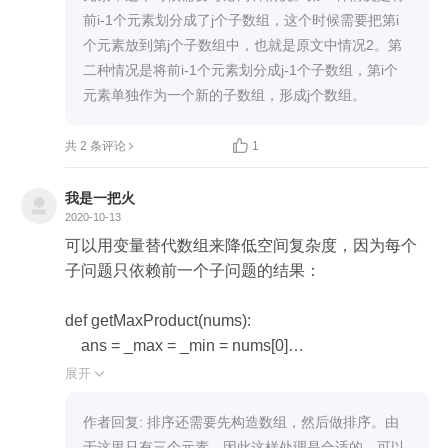
    cout << maxn << endl;

前i-1个元素划分成了j个子数组，这个时候需要把第i
个元素放到第j个子数组中，也就是原文中情况2。第
二种情况是将前i-1个元素划分成j-1个子数组，第i个

共 2 条评论
1
我是一把火
2020-10-13
可以用变量替代数组来降低空间复杂度，因为每个
子问题只依赖前一个子问题的结果：

def getMaxProduct(nums):

    ans = _max = _min = nums[0]

    for i in range(1, len(nums)):

展开

        _max = max(_max * nums[i], _min * nums[i], nu
ms[i])

作者回复: 排序还需要先构造数组，然后做排序。由
        _min = min(_max * nums[i], _min * nums[i], nu
于这里只有三个元素，因此这样处理是合适的，可以