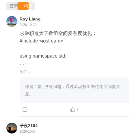
最新
精选
Roy Liang
2020-10-20
求乘积最大子数组空间复杂度优化：

#include <iostream>

using namespace std;

int main() {

展开

    int n, i, maxn, pre_max, pre_min, cur_max, cur_m
in;

作者回复: 没有问题，通过滚动数组来优化空间复杂
    int a[10000];

度。
    cin >> n;

    for (i = 0; i < n; i++) {



1
        cin >> a[i];

    }

子夜2104
    maxn = pre_max = pre_min = a[0];

2020-10-14