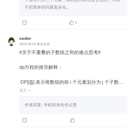
ms[i])

不把简单的问题复杂化。
        ans = max(ans, _max)

    return ans



1
时间复杂度的话，目前已经是O(n)了。不过注意到
coder
代码中max()、min()两个函数的参数是相同的，本质
2023-08-03
来自北京
上是做了重复计算，所以是否能用排序来代替..
#关于不重叠的子数组之和的难点思考#

dp方程的推导解释：

 DP[i][j] 表示将数组的前 i 个元素划分为 j 个子数组
时的最优解。

展开

状态初始化：

作者回复: 专程前来给你点赞
(1) 一般对于二维备忘录，都需要对DP[0][j] 和 DP[i]
[0] 进行初始化。这里进行了相同的操作。对于两个


维度的长度，分别比n和k大1，原因就是为了给DP