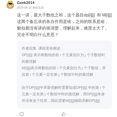
[0][j] 和 DP[i][0] 进行初始化，并且用来做dp状态推
Geek2014
导的边界。这样造成了 DP[i][j] 中的 i 的取值范围比n
2023-04-16
来自北京
ums的长度 n 多1，所以推导过程中的 DP[i][j] 实际
这一讲，最大子数组之和，这个题目dp[i][j]  和 M[i][j] 
上对应着 nums[i-1] 。

这两个备忘录的各自作用是啥，之间的联系是啥，
(2) DP[i][j] 中，当 i === j 的时候，意味着数组中每
貌似都没有讲的很清楚，理解起来，难度太大了。
一个元素都组成一个子数组，最终导致 DP[i][j] 的结
果就是对 nums 在范围 [0, i-1] 内求和。也可以在前
一个  i === j 的基础上，加上当前值 nums[i-1] 。

作者回复: 课程里有阐述：

(3) 其它的地方初始化成0，在定义备忘录的时候就
DP[i][j] 表示将数组的前 i 个元素划分为 j 个子数组时
可以初始化好。

的最优解

(4) 当 j > i 的时候，返回的肯定是0。因为无法用较
M[i][j]表示将数组的前 i 个元素划分为 j 个子数组，并
少的元素组合出较多的子数组。可以在第二层循环
且第 i 个元素一定在第 j 个数组中时的最优解

的时候，规避掉计算，从而达到如果一定要计算相
同的情况，就走第三步的默认值。

由于DP[i][j]中求最优解时需要知道DP[i][j] 中的第 i 个
元素一定在第 j 个数组中时的最优解，而DP[i][j]本身
状态方程的推导：

并没有这个性质，因此需要M[i][j]辅助求解DP[i][j]
DP[i][j] 的来源：

(1) DP[i-1][j] : 代表着当前元素 nums[i-1] 不需要加入

