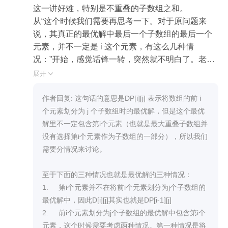
    for (i = 1; i < n; i++) {

这一讲好难，特别是不重叠的子数组之和。

        if (a[i] == 0) {

从“这个时候我们需要再思考一下。对于原问题来
            cur_max = cur_min = 0;

说，其真正的最优解中最后一个子数组的最后一个
        } else if (a[i] > 0) {

元素，并不一定是 i 这个元素，有这么几种情
            cur_max = pre_max > 0 ? pre_max * a[i] : a
况：”开始，感觉话锋一转，突然就不明白了。老师
[i];

能对这句话再解释下吗？

展开

            cur_min = pre_min >= 0 ? a[i] : pre_min * a[i];

还有下面的几种情况，也不是很理解，能不能加个
        } else {

图解释下？

作者回复: 这句话的意思是DP[i][j] 表示将数组的前 i 
            cur_max = pre_min < 0 ? pre_min * a[i] : a[i];

1.舍弃第 i 个元素，将前 i−1 个元素划分为 j 个数
个元素划分为 j 个子数组时的最优解，但是这个最优
            cur_min = pre_max <= 0 ? a[i] : pre_max * a
组；

解里不一定包含第i个元素（也就是最大重叠子数组并
[i];

2.选取第 i 个元素，将前 i−1 个元素划分为 j 个数
没有选择第i个元素作为子数组的一部分），所以我们
        }

组；而当前元素加入第 j 个数组。在这种情况下有一
需要分情况来讨论。

        maxn = max(cur_max, maxn);

个特殊要求，即第 i−1 个元素必须在第 j 个数组中，
        pre_max = cur_max;

这样第 i 个元素才能加入进去；否则，不连续的元素
至于下面的三种情况也就是最优解的三种情况：

        pre_min = cur_min;

不能放在一个子数组中（我们在计算子数组问题，
1.	第i个元素并不在将前i个元素划分为j个子数组的
        cout << "--> (" << cur_min << ", " << cur_max <
前提就是要“连续”）；

最优解中，因此D[i][j]其实也就是DP[i-1][j]

< ")" << endl;

3.选取第 i 个元素，将前 i−1 个元素划分为 j−1 个数
2.	前i个元素划分为j个子数组的最优解中包含第i个
    }

组；而当前元素自己成为第 j 个数组。
元素，这个时候需要考虑两种情况。第一种情况是将