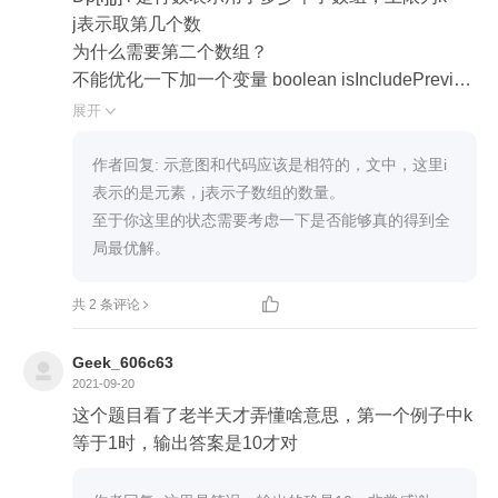
(2) DP[i-1][j-1] + nums[i-1]：前 i-1 个元素（实际上
j表示取第几个数

对应到nums的范围是[0, i-2] ）组合成 j-1 个子数组
为什么需要第二个数组？

的最优解，并加上当前值。虽然DP不能保证一定包
不能优化一下加一个变量 boolean isIncludePreviou
含最后一个元素（从而能和 nums[i-1] 能连续上），
s在内层循环里 表示j-1在第i个数组被include or no
展开

但是因为组合的数组的数量只是 j-1，也没有到 j ，
t。 如果include==true在计算第j个数的时候可以 nu
所以兜底的方案可以让 nums[i-1] 自成一个数组（实
ms[j]可以叠加dp[i,j-1]

作者回复: 示意图和代码应该是相符的，文中，这里i
际上也必须是这样），而凑成 j 个子数组的目的。
所以我的状态会是

表示的是元素，j表示子数组的数量。

Dp[i,j] = max( 

至于你这里的状态需要考虑一下是否能够真的得到全
dp[i-1][j-1] + nums[j], 

Dp[i, j-1] when isIncludePrev==false,


共 2 条评论
Geek_606c63
2021-09-20
这个题目看了老半天才弄懂啥意思，第一个例子中k
等于1时，输出答案是10才对