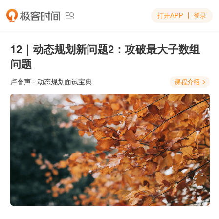
打开APP
登录

12｜动态规划新问题2：攻破最大子数组
问题
卢誉声
· 动态规划面试宝典
课程介绍
