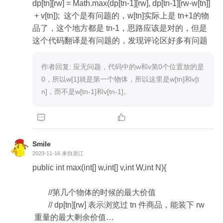
        int[] v = stones; //价值

dp[tn][rw] = Math.max(dp[tn-1][rw], dp[tn-1][rw-w[tn]]
 + v[tn]);  这个是有问题的，w[tn]实际上是 tn+1的物
        int[][] dp = new int[N+1][W+1];

品了，这个地方都是 tn-1，思路应该是对的，但是
        //初始化状态

作者回复: 应无问题，代码中的w和v第0个位置放的是
        for (int i = 0; i < N+1; i++) {

0，所以w[1]就是第一个物体，所以这里是w[tn]和v[t
            dp[i][0]=0;

n]，而不是w[tn-1]和v[tn-1]。
        }



        for (int i = 0; i < W+1; i++) {

            dp[0][i]=0;

Smile
        }

2023-11-16
来自浙江
public int max(int[] w,int[] v,int W,int N){

        for (int tn = 1; tn < N+1; tn++) {

        //第几个物体的时候的最大价值

            for (int rw = 1; rw < W + 1; rw++) {

        // dp[tn][rw] 表示浏览过 tn 件商品，能装下 rw
                if(rw<w[tn-1]){

 重量的最大剩余价值
