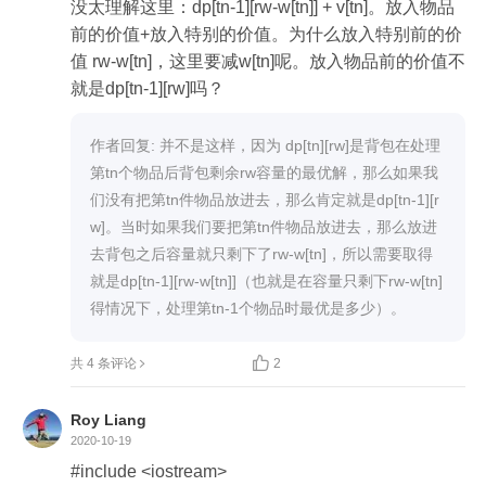
            while j >= stones[i]:

没太理解这里：dp[tn-1][rw-w[tn]] + v[tn]。放入物品
                dp[j] = max(dp[j], dp[j-stones[i]] + stones[i])

前的价值+放入特别的价值。为什么放入特别前的价
                j-= 1

值 rw-w[tn]，这里要减w[tn]呢。放入物品前的价值不
        return total - dp[-1] - dp[-1]
就是dp[tn-1][rw]吗？
作者回复: 并不是这样，因为 dp[tn][rw]是背包在处理
第tn个物品后背包剩余rw容量的最优解，那么如果我
们没有把第tn件物品放进去，那么肯定就是dp[tn-1][r
w]。当时如果我们要把第tn件物品放进去，那么放进
去背包之后容量就只剩下了rw-w[tn]，所以需要取得
就是dp[tn-1][rw-w[tn]]（也就是在容量只剩下rw-w[tn]
得情况下，处理第tn-1个物品时最优是多少）。

共 4 条评论
2
Roy Liang
2020-10-19
#include <iostream>
