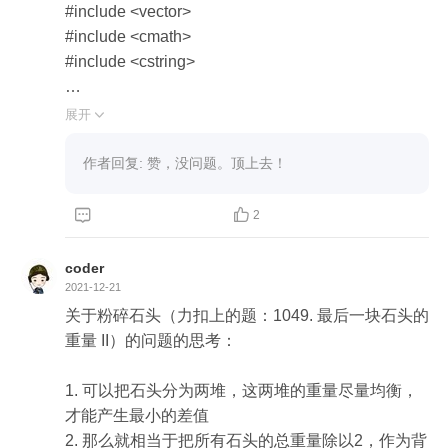
#include <vector>

#include <cmath>

#include <cstring>

using namespace std;

展开

int DP(const std::vector<int>& w, const std::vector<i
作者回复: 赞，没问题。顶上去！
nt>& v, int N, int W) {

  int dp[N+1][W+1];



2
  memset(dp, 0, sizeof(dp)); // 创建备忘录

coder
  for (int tn = 1; tn < N + 1; tn++) { // 遍历每一件物品

2021-12-21
    for (int rw = 1; rw < W + 1; rw++) { // 背包容量有多
关于粉碎石头（力扣上的题：1049. 最后一块石头的
大就还要计算多少次

重量 II）的问题的思考：

      if (rw < w[tn]) {

        // 当背包容量小于第tn件物品重量时，只能放入
1. 可以把石头分为两堆，这两堆的重量尽量均衡，
前tn-1件

才能产生最小的差值

        dp[tn][rw] = dp[tn-1][rw];

2. 那么就相当于把所有石头的总重量除以2，作为背