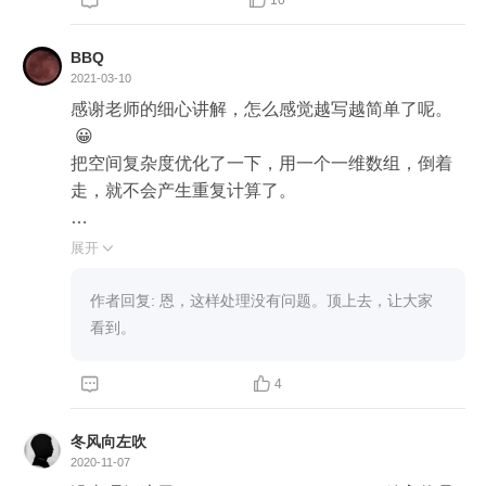

BBQ
2021-03-10
感谢老师的细心讲解，怎么感觉越写越简单了呢。
 😀

把空间复杂度优化了一下，用一个一维数组，倒着
走，就不会产生重复计算了。

    def lastStoneWeightII(self, stones: List[int]) -> int:

展开

        total = sum(stones)

        size = (total)//2+1 #这个要注意，如果容量要达
作者回复: 恩，这样处理没有问题。顶上去，让大家
到size，大小要是size + 1

看到。
        dp = [0] * size



4
        for i in range(len(stones)):

冬风向左吹
            j = size - 1

2020-11-07