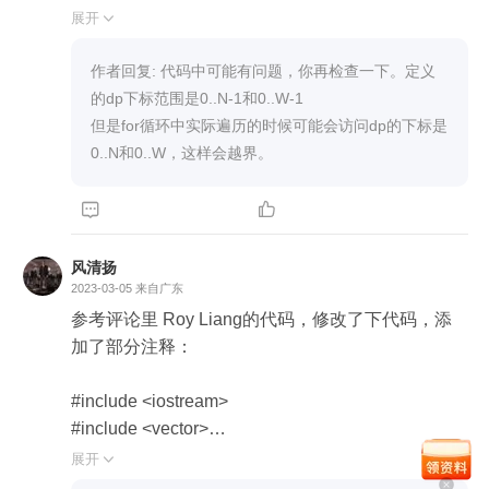
                    dp[tn][rw] = dp[tn-1][rw];

        // 题目的结果就是  dp[N][W]

展开

                }else{

        // rw < w[tn] dp[tn][rw] = dp[tn-1][rw]

                    dp[tn][rw] = Math.max(dp[tn-1][rw],dp[tn-
        // 否则        dp[tn][rw] =  max(dp[tn-1][rw],dp[tn-1]
作者回复: 代码中可能有问题，你再检查一下。定义
1][rw-w[tn-1]]+v[tn-1]);

[rw-w[tn]+v[tn]])

的dp下标范围是0..N-1和0..W-1

                }

        //初始状态

但是for循环中实际遍历的时候可能会访问dp的下标是
            }

        // dp[tn][0] = 0 dp[0][rw] = 0;

0..N和0..W，这样会越界。
        }

        int[][] dp = new int[N][W];



        return Math.abs(sum-2*dp[N][W]);

        for (int i = 0; i < N; i++) {

风清扬
    }
            dp[i][0]=0;

2023-03-05
来自广东
        }

参考评论里 Roy Liang的代码，修改了下代码，添
加了部分注释：

        for (int i = 0; i < W; i++) {

            dp[0][i]=0;

#include <iostream>

        }

#include <vector>

#include <cmath>

展开

#include <cstring>
