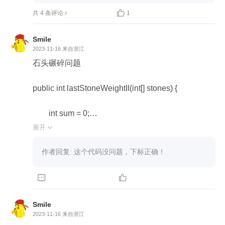
  cin >> N;


共 4 条评论
1
  for (i = 1; i <= N; i++) {

    cin >> t;

Smile
    sum += t;

2023-11-16
来自浙江
    w.push_back(t);

石头碾碎问题

    v.push_back(t);

  }

public int lastStoneWeightII(int[] stones) {

  part1 = DP(w, v, N, sum / 2);

  part2 = sum - part1;

        int sum = 0;

  cout << abs(part1 - part2) << endl;

        for (int i = 0; i <stones.length; i++) {

展开

}
            sum+=stones[i];

        }

作者回复: 这个代码没问题，下标正确！


        int N = stones.length; // 个数

        int W = sum/2; //总重量

Smile
        int[] w = stones; //重量

2023-11-16
来自浙江