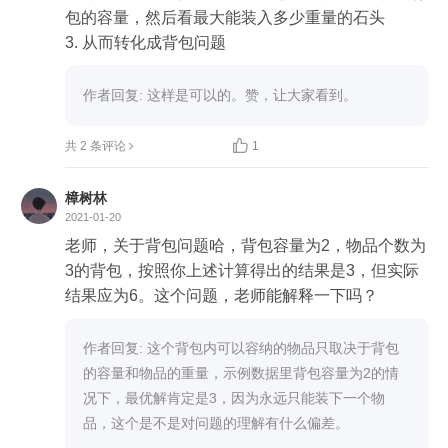
      } else {

包的容量，然后看最大能装入多少重量的石头

        // 当背包容量还大于第tn件物品重量时，进一步
作出决策

        dp[tn][rw] = max(dp[tn-1][rw], dp[tn-1][rw-w[tn]] + 
作者回复: 这样是可以的。赞，让大家看到。
v[tn]);

      }


共 2 条评论
1
    }

  }

樟树林
2021-01-20
  return dp[N][W];

老师，关于背包问题哈，背包容量为2，物品个数为
}

3的背包，按照你上述计算得出的结果是3，但实际
结果应为6。这个问题，老师能解释一下吗？
int main() {

  int N, i, sum = 0, t, part1, part2;

作者回复: 这个背包内可以容纳的物品只取决于背包
  vector<int> w, v;

的容量和物品的重量，示例数据里背包容量为2的情
  w.push_back(0);

况下，最优解肯定是3，因为永远只能装下一个物
  v.push_back(0);

品，这个是不是对问题的理解有什么偏差。