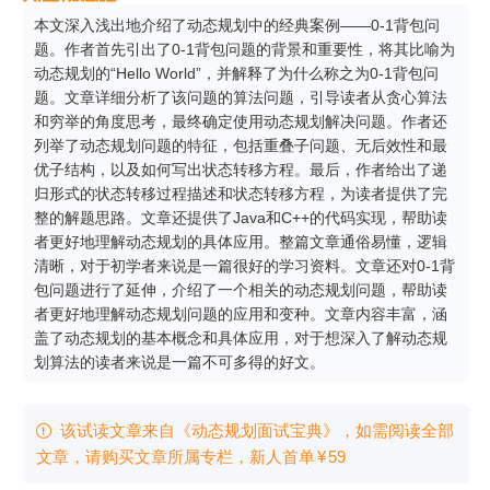
本文深入浅出地介绍了动态规划中的经典案例——0-1背包问
题。作者首先引出了0-1背包问题的背景和重要性，将其比喻为
动态规划的“Hello World”，并解释了为什么称之为0-1背包问
题。文章详细分析了该问题的算法问题，引导读者从贪心算法
和穷举的角度思考，最终确定使用动态规划解决问题。作者还
列举了动态规划问题的特征，包括重叠子问题、无后效性和最
优子结构，以及如何写出状态转移方程。最后，作者给出了递
归形式的状态转移过程描述和状态转移方程，为读者提供了完
整的解题思路。文章还提供了Java和C++的代码实现，帮助读
者更好地理解动态规划的具体应用。整篇文章通俗易懂，逻辑
清晰，对于初学者来说是一篇很好的学习资料。文章还对0-1背
包问题进行了延伸，介绍了一个相关的动态规划问题，帮助读
者更好地理解动态规划问题的应用和变种。文章内容丰富，涵
盖了动态规划的基本概念和具体应用，对于想深入了解动态规
划算法的读者来说是一篇不可多得的好文。
该试读文章来自《动态规划面试宝典》，如需阅读全部

文章，请购买文章所属专栏
，新⼈⾸单
¥
59