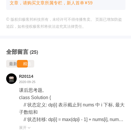
文章，请购买文章所属专栏
，新⼈⾸单
¥
59
©
版权归极客邦科技所有，未经许可不得传播售卖。 页面已增加防盗
追踪，如有侵权极客邦将依法追究其法律责任。
全部留言
(25)
最新
精选
R20114
2020-09-25
课后思考题,

class Solution {

    // 状态定义: dp[i] 表示截止到 nums 中 i 下标, 最大
子数组和

    // 状态转移: dp[i] = max(dp[i - 1] + nums[i], nums
[i])

展开
