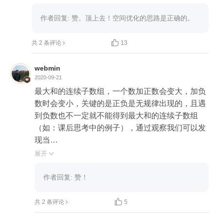
    //      截止到数组的第 i 个下标, 子数组和的构成是
下面两种情况结果中较大的值:

作者回复: 赞。顶上去！空间优化的思路是正确的。
    //          1. 由截止到 i - 1 下标的最大子数组和与 nu
ms[i] 构成 --> dp[i - 1] + nums[i]


共 2 条评论
13
    //          2. nums[i]

    // 结果是 max(dp[0]...dp[nums.length - 1])

webmin
    public int maxSubArray(int[] nums) {

2020-09-21
        if (nums == null) throw new IllegalArgumentEx
最大和的连续子数组，一个数加正数会变大，加负
ception("nums can not be null!");

数时会变小，关键的是正负是无规律出现的，且遇
        if (nums.length == 0) return 0;

到负数也不一定就不能得到最大和的连续子数组
（如：课后思考中的例子），通过观察我们可以发
        int[] dp = new int[nums.length];

现当

        dp[0] = nums[0];

sum(nums[0...i-1]) < nums[i]我们就选择nums[i]重新
展开

        int max = dp[0];

开始累加就好（ [-2, 1, -3, 1] -2+1+-3 < 1）,但是类
似的这样区间可能会出现好多个，所以还需要一个
作者回复: 赞！
        for (int i = 1; i < nums.length; i++) {

变量来保存和比较历次区间和，最后此值就是最大
            dp[i] = Math.max(dp[i - 1] + nums[i], nums[i]);

和。


共 2 条评论
5
            max = Math.max(dp[i], max);

```java
