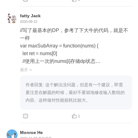
fatty Jack
2020-09-22
//写了最基本的DP，参考了下大牛的代码，就是不
一样

var maxSubArray = function(nums) {

  let ret = nums[0]

  //使用上一次的nums[i]存储dp状态

  for (let i = 1; i < nums.length; i++) {

展开

    //通过Math.max(nums[i - 1], 0)不需要区分大于/小
于0的情况

作者回复: 这个解法没问题，但是有一个建议，即需
    nums[i] += Math.max(nums[i - 1], 0)

要注意在解题的时候，最好不要就地修改输入数组的
    ret = Math.max(ret, nums[i])

内容。这样做对性能损耗比较大。
  }

  return ret



1

};
Monroe He