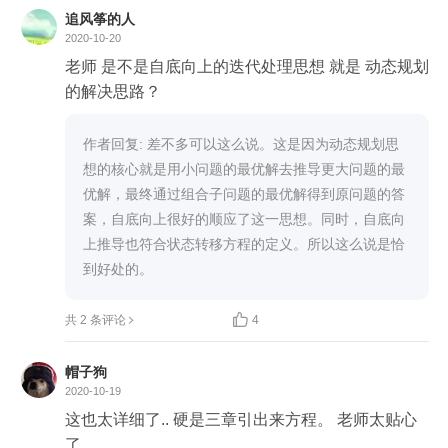
        }

    public int maxSubArray(int[] nums) {

追风筝的人
        int[] dp = new int[nums.length];

2020-10-20
        return max;

        int maxSum = nums[0];

老师 是不是自底向上的迭代处理思想 就是 动态规划
    }

        dp[0] = nums[0];

的解决思路？
}

        for(int i = 1; i < nums.length; i++){

时间复杂度: O(n)

            //因为只需要记住前一个状态，所以这里是
作者回复: 差不多可以这么说。这是因为动态规划思
空间复杂度: O(n)

可以优化为一个变量来取代dp数组，这里是为了和
想的核心就是用小问题的最优解去推导更大问题的最
老师课程dp示范呼应

优解，最终通过组合子问题的最优解得到原问题的答
空间优化: 在状态转移的过程中, 使用变量记录前一
            dp[i] = Math.max(dp[i-1] + nums[i],nums[i]);

案，自底向上很好的顺应了这一思想。同时，自底向
次状态和当前状态

            maxSum = Math.max(maxSum,dp[i]);

上推导也符合状态转移方程的定义。所以这么说是恰
        }

到好处的。
class Solution {

        return maxSum;

    public int maxSubArray(int[] nums) {

    }


共 2 条评论
4
        if (nums == null) throw new IllegalArgumentEx
```
ception("nums can not be null!");

帽子狗
        if (nums.length == 0) return 0;

2020-10-19
这也太详细了.. 硬是三章引出来方程。 老师太贴心
        int p = nums[0];

了。