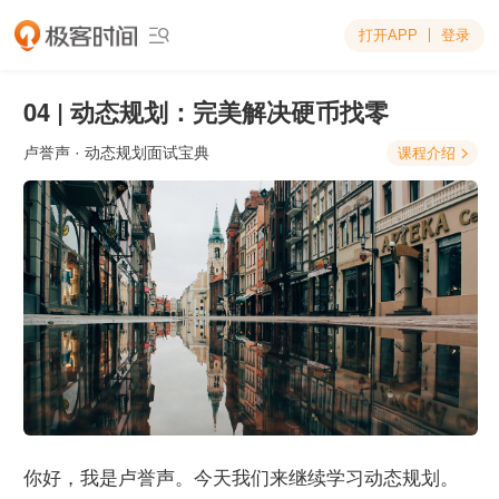
打开APP
登录

04 | 动态规划：完美解决硬币找零
卢誉声
· 动态规划面试宝典
课程介绍

你好，我是卢誉声。今天我们来继续学习动态规划。