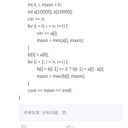
	int n, i, maxn = 0;

	int a[10000], b[10000];

	cin >> n;

	for (i = 0; i < n; i++) {

		cin >> a[i];

		maxn = min(a[i], maxn);

	}


	b[0] = a[0];

	for (i = 1; i < n; i++) {

		b[i] = b[i-1] >= 0 ? b[i-1] + a[i] : a[i];

		maxn = max(b[i], maxn);

	}

	cout << maxn << endl;

}
作者回复: 没有问题。赞。


1