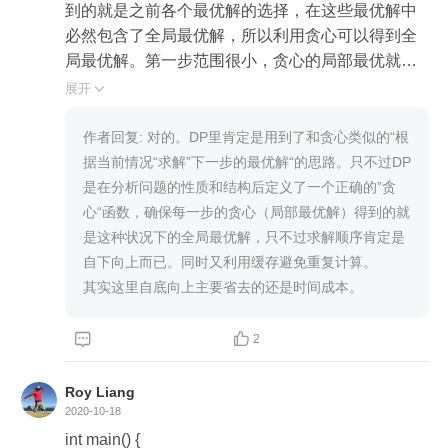
到的就是之前各个最优解的选择，在这些最优解中
必然包含了全局最优解，所以利用贪心可以得到全
局最优解。第一步范围很小，贪心的局部最优就是
全局最优。由数学归纳法，这样利用贪心往后递
展开

推，每一步向前贪心，每一步都是全局最优解，自
底向上还省去了递归方法中判断多余分支的时间成
作者回复: 对的。DP里肯定是用到了和贪心类似的“根
本和开堆栈的空间成本（但其实现在计算机体系优
据当前情况“求解”下一步的最优解“的思路。只不过DP
化的很好了，个人感觉不是特别大的数据，这部分
是在分析问题的性质和结构后定义了一个正确的”贪
空间优化的开销感觉可以忽略）.
心“函数，确保每一步的贪心（局部最优解）得到的就
是这种状况下的全局最优解，只不过求解顺序肯定是
自下向上而已。同时又利用缓存避免重复计算。



2
Roy Liang
2020-10-18
int main() {
