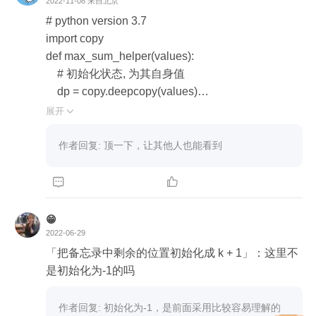
2022-11-08
来自北京
# python version 3.7

import copy

def max_sum_helper(values):

    # 初始化状态, 为其自身值

    dp = copy.deepcopy(values)

    # 状态转移（参数变化）  改变状态表

展开

    values_length = len(values)

    for i in range(1,values_length):

作者回复: 顶一下，让其他人也能看到
        # 决策

        tmp = values[i] if values[i]>=values[i]+dp[i-1] els


e values[i]+dp[i-1]

        dp[i] = tmp

😁
    return max(dp)

2022-06-29
「把备忘录中剩余的位置初始化成 k + 1」：这里不
def get_max_sum():

是初始化为-1的吗
    # 数组

    values = [-2, 1, -3, 1, -1, 6, 2, -5, 4]

作者回复: 初始化为-1，是前面采用比较容易理解的