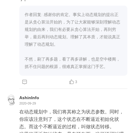
        int max = p;

作者回复: 感谢你的肯定。事实上动态规划的提出正
        for (int i = 1; i < nums.length; i++) {

是从贪心算法开始的，为了让大家能够深刻理解动态
            int t = Math.max(p + nums[i], nums[i]);

规划的由来，我们有必要从贪心算法开始，再到穷
            max = Math.max(t, max);

举，最后再到动态规划。理解了其本质，才能说真正
            p = t;

理解了动态规划。

        }

不然，刷了再多题，看了再多讲解，也是空中楼阁，
        return max;

抓不住问题的根源，很难真正掌握这门手艺。
    }

}


3
AshinInfo
2020-09-29
在动态规划中，我们将其称之为状态参数。同时，
你应该注意到了，这个状态在不断逼近初始化状
态。而这个不断逼近的过程，叫做状态转移。
