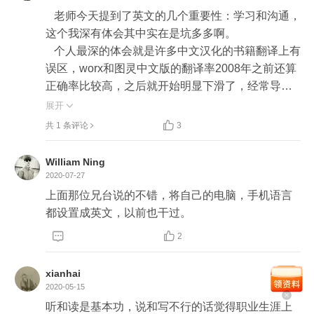
   老师今天提到了英文的几个重要性：学习和沟通，
这个我深有体会其中实在是坑多多啊。

   个人最深的体会就是许多中文汉化的书籍翻译上有
误区，worx和图灵中文版的翻译率2008年之前还算
正确率比较高，之后就开始明显下滑了，经常导致
中文版看上去的解释那么别扭，只能再找原版书籍
展开

再啃一遍-这个就是老师说的读的问题。听和读是同

共 1 条评论
3
理感受：这个就不说了。

   代码中有时中文注释会在某些情况下变成乱码：注
William Ning
释你就得英文吧，不能为此而、、、英文注释写不
2020-07-27
来某些场景一产生乱码就不知道根本的实际情况
上面那位兄台说的不错，将自己的电脑，手机语言
了；除此之外有时我们去英文网站学习时，不明之
都设置成英文，以前也干过。
处我们总需要沟通吧，沟通学习时就需要写作能


2
力，不一定写的多好-大家能猜出来什么意思就行，
一步步锻炼和提升呗。

xianhai
      说：实在是、、、努力过却还是很烂很烂，这个
2020-05-15
就不指望了。

听和读是基本功，说和写不行的话觉得职业生涯上