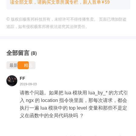
读全部文章，请购买文章所属专栏
，新⼈⾸单
¥
59
©
版权归极客邦科技所有，未经许可不得传播售卖。 页面已增加防盗
追踪，如有侵权极客邦将依法追究其法律责任。
全部留言
(8)
最新
精选
FF
2019-09-03
请教个问题。如果把 lua 模块用 lua_by_* 的方式引
入 ngx 的 location 指令块里面，那每次请求，都会
执行一遍 lua 模块中的 top level 变量和那些不是定
义在函数中的全局代码块吗 ？
