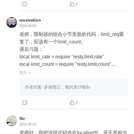


2
wusiration
2019-09-02
老师，限制器的组合小节里面的代码，limit_req重
复了，应该有一个limit_count。

课后习题：

local limit_rate = require "resty.limit.rate"

local limit_count = require "resty.limit.count"

local limit_conn = require "resty.limit.conn"

展开

local lim_rate, err = limit_rate.new("my_rate_store",
作者回复: 多谢指正，看的真仔细👍
 100, 6000, 2) -- 将resty.limit.req替换成resty.limit.rat
e即可



2
local lim_count, err = limit_count.new("my_count_st
ore", 200, 100)

Sir
local lim_conn, err = limit_conn.new("my_conn_sto
2019-09-18
re", 1000, 1000, 0.5)

老师好，我把这段代码也在location中，是不是相当