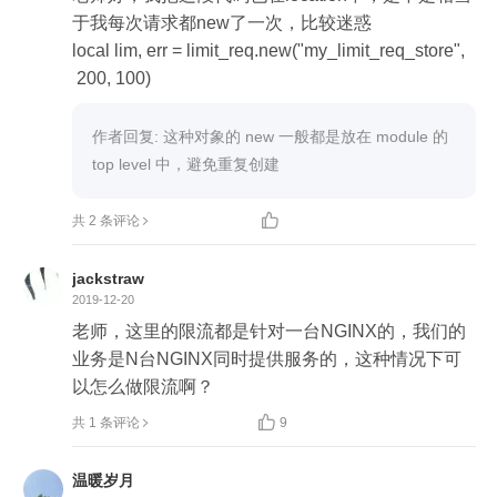
于我每次请求都new了一次，比较迷惑

local limiters = {lim_rate, lim_count, lim_conn}

local lim, err = limit_req.new("my_limit_req_store",
local host = ngx.var.host

 200, 100)
local client = ngx.var.binary_remote_addr

local keys = {host, client, client}

作者回复: 这种对象的 new 一般都是放在 module 的 
top level 中，避免重复创建
local delay, err = limit_traffic.combine(limiters, keys, 

共 2 条评论
jackstraw
2019-12-20
老师，这里的限流都是针对一台NGINX的，我们的
业务是N台NGINX同时提供服务的，这种情况下可
以怎么做限流啊？

共 1 条评论
9
温暖岁月