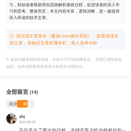
习，鼓励读者根据类似思路解析接收过程，促进读者的深入学
习和思考。整体而言，本文内容丰富，逻辑清晰，是一篇值得
深入研读的技术文章。
该试读文章来自《趣谈Linux操作系统》，如需阅读全

部文章，请购买文章所属专栏
，新⼈⾸单
¥
68
©
版权归极客邦科技所有，未经许可不得传播售卖。 页面已增加防盗
追踪，如有侵权极客邦将依法追究其法律责任。
全部留言
(14)
最新
精选
zhj
2019-08-20
不仅是走了两次协议栈，关键是客户机内核栈封包--