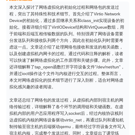
本文深入探讨了网络虚拟化的初始化过程和网络包的发送过
程，突出了其特殊性和技术细节。首先介绍了Virtio Network 
Device的初始化，通过多层继承关系和class_init实现设备的初
始化。接着详细介绍了VirtIODevice结构和VirtQueue数组，用
于前端和后端互相传输数据的队列。特别强调了网络设备需要
分发送队列和接收队列两个方向，因此在初始化队列时需要考
虑这一点。文章还介绍了处理网络包接收和发送的相关函数，
以及创建虚拟机内网卡的过程。通过代码和注释的解析，读者
可以快速了解网络虚拟化的工作原理和关键步骤。此外，文章
还详细解释了tap_open函数打开字符设备文件"/dev/net/tun"，
并通过ioctl操作这个文件与内核进行交互的过程。整体而言，
本文对网络虚拟化的技术细节进行了深入剖析，适合对网络虚
拟化感兴趣的读者阅读。

文章还总结了网络包的发送过程，从虚拟机内部到宿主机的网
络传输过程，详细解释了各个环节的调用链和关键函数。在虚
拟机内部的用户态应用程序写入socket后，经过内核协议栈到
达虚拟机内核的网络设备驱动virtio_net，再通过队列和通知机
制传输至宿主机的后端驱动qemu，最终经过字符设备文件写入
宿主机内核，完成整个发送过程。同时，文章提出了课堂练