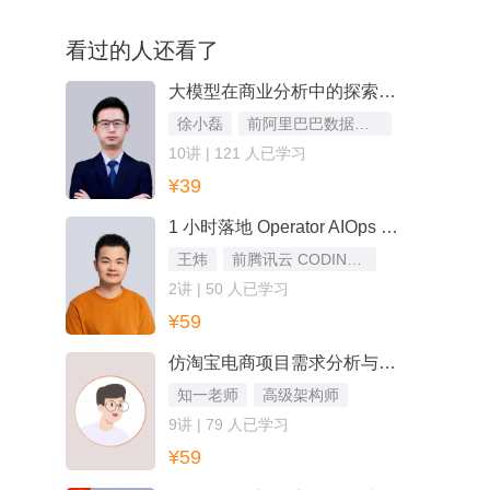
看过的人还看了
大模型在商业分析中的探索实践
徐小磊
前阿里巴巴数据专家
10讲 | 121 人已学习
¥39
1 小时落地 Operator AIOps 最佳实践
王炜
前腾讯云 CODING 架构师
2讲 | 50 人已学习
¥59
仿淘宝电商项目需求分析与技术选型
知一老师
高级架构师
9讲 | 79 人已学习
¥59