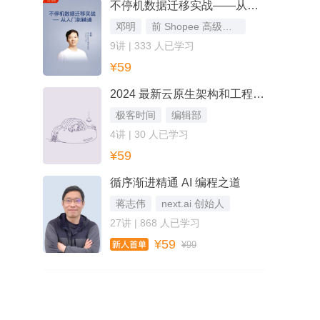
不停机数据迁移实战——从入门到精通
邓明
前 Shopee 高级工程师、Beego PMC
9讲 | 333 人已学习
¥59
2024 最新云原生架构和工程实践案例
极客时间
编辑部
4讲 | 30 人已学习
¥59
循序渐进精通 AI 编程之道
蒋志伟
next.ai 创始人
27讲 | 868 人已学习
¥59
¥99