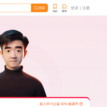
搜索
登录
注册

App
插件
新人学习立返 50% 购课币
