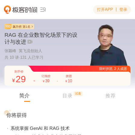
打开APP
登录

飙升榜 第1名
RAG 在企业数智化场景下的设
计与改进
张颖峰 英飞流创始人
共 10 讲·131 人已学习
29
39
10
限时拼
到手价
试看
简介
订阅价
拼团
目录
推荐
=
-
你将获得
系统掌握 GenAI 和 RAG 技术