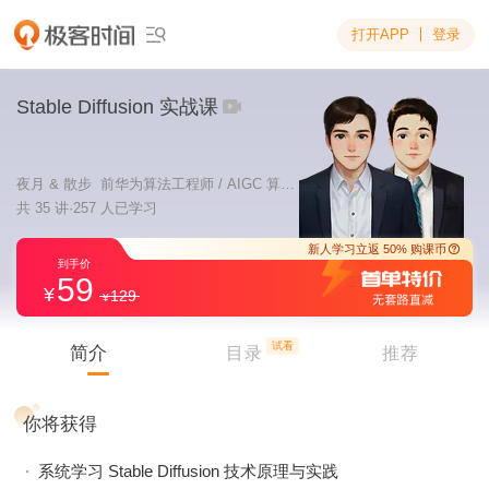
打开APP
登录

Stable Diffusion 实战课​
夜月 ​& 散步​ 前华为算法工程师 / AIGC 算法工程师
共 35 讲·257 人已学习
59
129
新人学习立返 5
到手价
试看
简介
目录
推荐
你将获得
系统学习 Stable Diffusion 技术原理与实践​