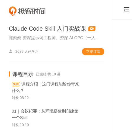

Claude Code Skill 入门实战课
陈燊燊
资深提示词工程师、资深 AI OPC（一人公司）场景化教练

2689 人已学习
立即订阅
课程目录
已完结/共 10 讲
课程介绍｜这门课程能给你带来
什么？
时长 08:12
01｜会议纪要：从环境搭建到创建第
一个Skill
付费课程，可试
时长 10:10