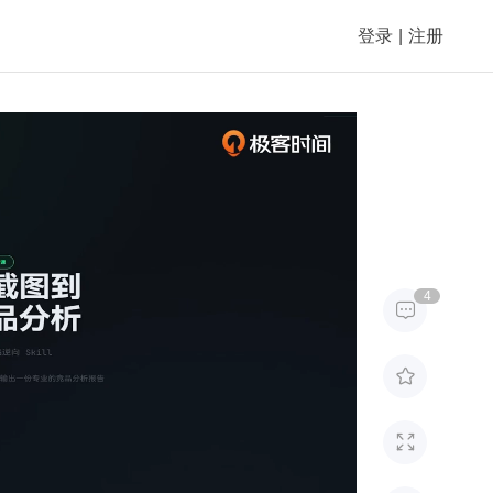
登录
|
注册
AI
文
总
稿
结
全
文
摘
4
要

本
课
程

介
绍
了

一
种
通