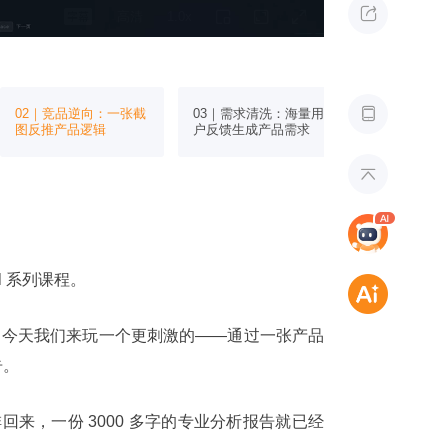

课当中
课当中
过
上
传
产
品
截

02｜竞品逆向：一张截
03｜需求清洗：海量用
04｜文档工
图
图反推产品逻辑
户反馈生成产品需求
生成 PRD
自
动

生
成
专
业
竞
品
ll 系列课程。
分
析
报
l，今天我们来玩一个更刺激的——通过一张产品
告
的
告。
A
I
技
来，一份 3000 多字的专业分析报告就已经
能