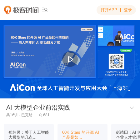
打开APP
登录

AI 大模型企业前沿实践

共16讲 · 已完结
681

郑纬民：关于人工智能
60K Stars 的开源 AI
彭靖田：AI 
大模型的几点...
产品是如...
企业人才管理.