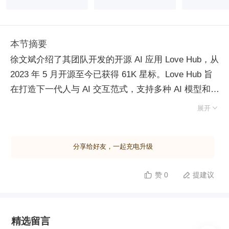
本节摘要
徐文斌介绍了其团队开发的开源 AI 应用 Love Hub，从
2023 年 5 月开源至今已获得 61K 星标。Love Hub 旨
在打造下一代人与 AI 交互范式，支持多种 AI 模型和工
具集成，提供知识库、插件等功能。项目通过自动化工

展开
具如 Log I18N 实现多语言翻译，显著提高国际化效
率。团队利用 AI 辅助技术选型，通过对比不同模型生
分享给好友，一起充电升级
成代码量和复杂度选择最优方案。此外，借助 AI 生成
单元测试，提高代码质量。未来展望中，徐文斌认为
赞 0
提建议


AI 将助力超级个体崛起，小团队也能高效开发复杂系
统。
精选留言