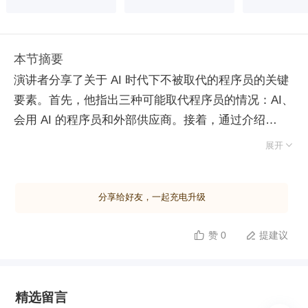
本节摘要
演讲者分享了关于 AI 时代下不被取代的程序员的关键
要素。首先，他指出三种可能取代程序员的情况：AI、
会用 AI 的程序员和外部供应商。接着，通过介绍
DeepSeek 的成功案例，强调其技术优势、开源策略、

展开
低成本及国产化的重要性。随后，讨论了企业如何应对
使用 AI 工具的程序员，包括招聘环节的变化和企业内
分享给好友，一起充电升级
部提效的需求。最后，提出了成为不被 AI 取代工程师
的建议：将 AI 视为工具并充分利用、终身学习以适应
赞 0
提建议


快速变化的技术环境、构建协同共生系统。此外，他还
提到中国在推理驱动的大模型领域具有战略级机会，并
鼓励程序员抓住这一机遇提升自身技术水平。
精选留言