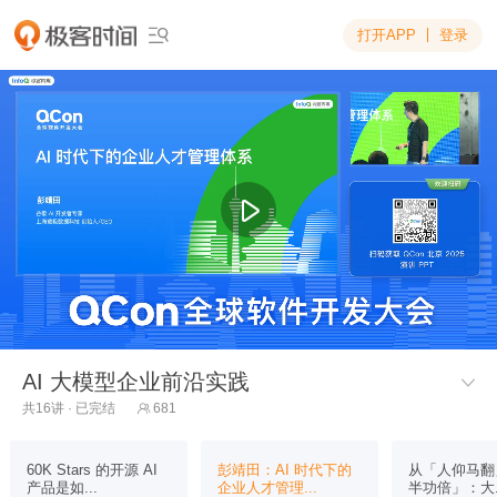
打开APP
登录

AI 大模型企业前沿实践

共16讲 · 已完结
681

60K Stars 的开源 AI
彭靖田：AI 时代下的
从「人仰马翻
产品是如...
企业人才管理...
半功倍」：大..