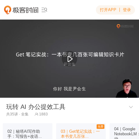
打开APP
登录

你好 我是尹会生
你好 我是尹会生
玩转 AI 办公提效工具

共35讲 · 全集
1883

免费
04｜Google
02｜秘塔AI写作助
03｜Get笔记实战：一
NotebookLM
手：写报告+改语...
本书变几百张...
动...