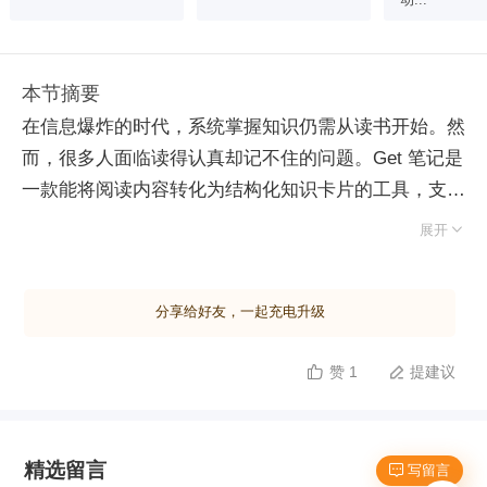
本节摘要
在信息爆炸的时代，系统掌握知识仍需从读书开始。然
而，很多人面临读得认真却记不住的问题。Get 笔记是
一款能将阅读内容转化为结构化知识卡片的工具，支持
多端登录和多种导入方式，如得到、微信读书等。其基

展开
本功能包括输入、提炼、优化和导出四个步骤。输入阶
段，用户可以通过多种方式将笔记导入 Get 笔记；智
分享给好友，一起充电升级
能提炼阶段，利用内置 AI 助手提供总结、润色等功
能，帮助提取核心观点和金句；优化阶段，用户可以编
赞 1
提建议


辑标题、批注和标签，进一步完善笔记；最后，导出阶
段可将笔记保存为离线网页形式。进阶使用中，通过建
立研究框架、拆书、章节式输入法等方法，将碎片化信
精选留言
息转化为结构化知识图谱，实现跨书比较和综合提炼，
 写留言