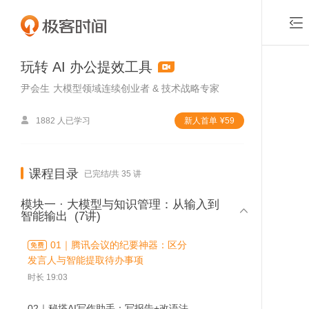

玩转 AI 办公提效工具
尹会生
大模型领域连续创业者 & 技术战略专家

1882 人已学习
新⼈⾸单
¥
59
课程目录
已完结/共 35 讲
模块一 · 大模型与知识管理：从输入到

智能输出
(7讲)
01｜腾讯会议的纪要神器：区分
发言人与智能提取待办事项
时长 19:03
付费
02｜秘塔AI写作助手：写报告+改语法