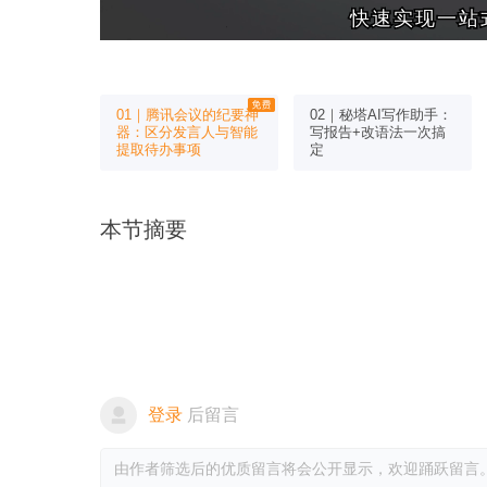
快速实现一站
快速实现一站
01｜腾讯会议的纪要神
02｜秘塔AI写作助手：
器：区分发言人与智能
写报告+改语法一次搞
提取待办事项
定
本节摘要
登录
后留言