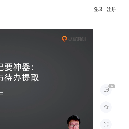
登录
|
注册
4


