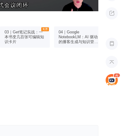
式会议闭环
式会议闭环

03｜Get笔记实战：一
04｜Google
05｜豆包：
本书变几百张可编辑知
NotebookLM：AI 驱动
音播客
识卡片
的播客生成与知识管理

新方式
