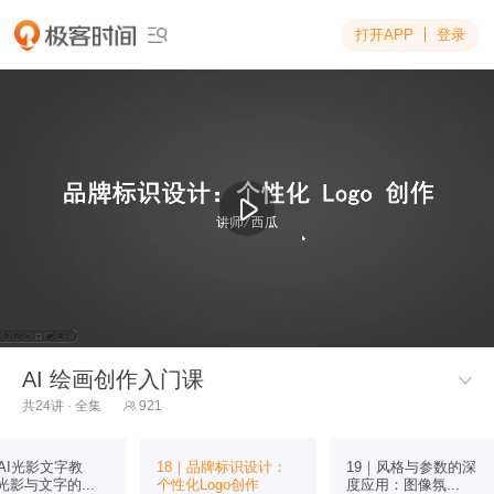
打开APP
登录

AI 绘画创作入门课

共24讲 · 全集
921

｜AI光影文字教
18｜品牌标识设计：
19｜风格与参数的深
光影与文字的...
个性化Logo创作
度应用：图像氛...