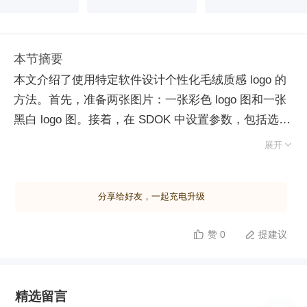
本节摘要
本文介绍了使用特定软件设计个性化毛绒质感 logo 的
方法。首先，准备两张图片：一张彩色 logo 图和一张
黑白 logo 图。接着，在 SDOK 中设置参数，包括选择
写实类模型、DPMM colors 采样方法，并调整迭代步

展开
数和放大算法等。通过添加三个 control net 分别控制
线稿、语义分割和颜色，逐步降低控制权重以优化效
分享给好友，一起充电升级
果。此外，加入三种 nora（毛毡、毛绒、毛团）进一
步增强毛绒质感，调整各 nora 的权重。生成初步图片
赞 0
提建议


后，选定满意的种子进行高清修复放大，调整相关参数
如提示词引导系数和总字数，确保细节更丰富且逼真。
最后，对比分析不同处理方式下的效果，总结关键在于
精选留言
合理设置 control net 的控制权重及引导种植时机。本