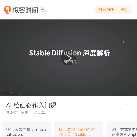
打开APP
登录

AI 绘画创作入门课

共24讲 · 全集
921

02｜云端之旅：Stable
03｜本地部署与个性
04｜文本的力
Diffusion...
化设置：Stable...
造高效Prompt