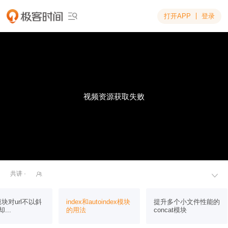
打开APP
登录

视频资源获取失败
共讲 ·


c模块对url不以斜
index和autoindex模块
提升多个小文件性能的
...
的用法
concat模块