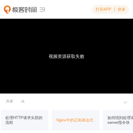
打开APP
登录

视频资源获取失败
共讲 ·


处理HTTP请求头部的
如何找到处理
Nginx中的正则表达式
流程
server指令块