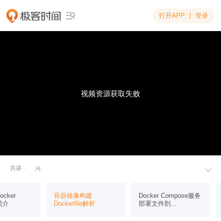
打开APP
登录

视频资源获取失败
共讲 ·


ocker
容器镜像构建
Docker Compose服务
简介
Dockerfile解析
部署文件剖...