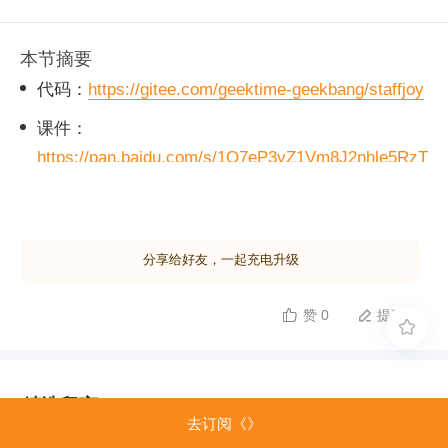
本节摘要
代码：
https://gitee.com/geektime-geekbang/staffjoy
课件：
https://pan.baidu.com/s/1Q7eP3yZ1Vm8J2nhle5RzT
Q
提取码: 1aeh
分享给好友，一起充电升级
赞 0
提建议



精选留言
去订阅《》
由作者筛选后的优质留言将会公开显示，欢迎踊跃留言。