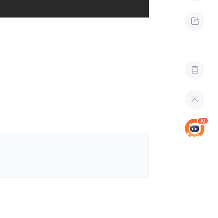


