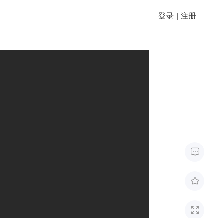
登录
|
注册


