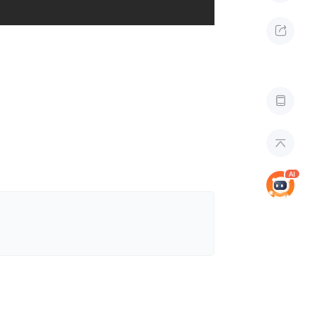


