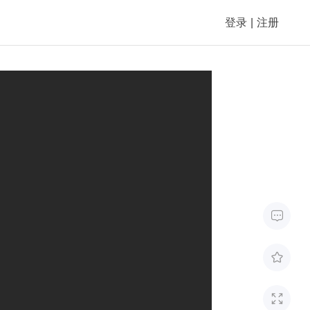
登录
|
注册


