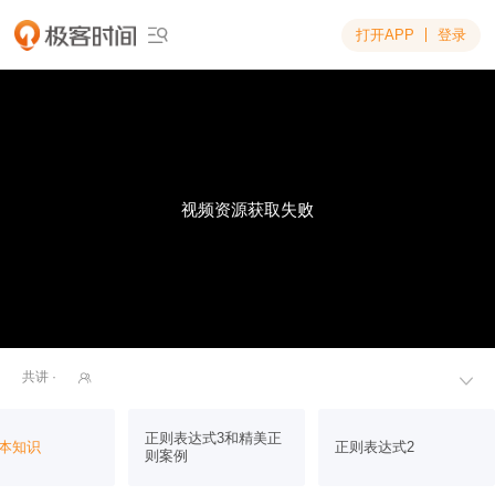
打开APP
登录

视频资源获取失败
共讲 ·


正则表达式3和精美正
本知识
正则表达式2
则案例