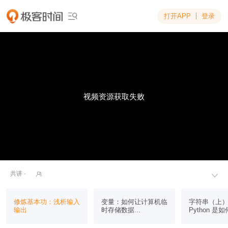
打开APP
登录

视频资源获取失败
共讲 ·


修炼基本功：浅析输入
变量：如何让计算机临
字符串（上
输出
时存储数据...
Python 是如