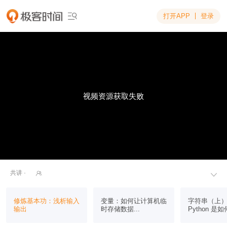
打开APP
登录

视频资源获取失败
共讲 ·


修炼基本功：浅析输入
变量：如何让计算机临
字符串（上
输出
时存储数据...
Python 是如