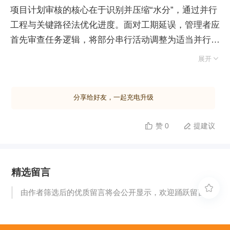
项目计划审核的核心在于识别并压缩“水分”，通过并行
工程与关键路径法优化进度。面对工期延误，管理者应
首先审查任务逻辑，将部分串行活动调整为适当并行。
例如，测试方案拟定可提前至单元测试期间同步进行，

展开
或利用交接棒机制让后续任务在前期任务收尾时提前启
动，从而大幅缩短总工期。其次，需利用关键路径法
分享给好友，一起充电升级
（CPM）解决资源忙闲不均问题。关键路径是耗时最
长的路线，决定项目最短完工时间，管理原则是“向关
赞 0
提建议


键路径要时间，向非关键路径要资源”。通过将非关键
路径上的闲置人力调配至关键路径支援，可有效压缩关
键任务耗时，同时控制非关键路径时差不超过七天以平
精选留言
衡负载。此外，需明确关键路径具有动态性：一个项目
中可能存在多条关键路径，且随着进度变化，关键与非

由作者筛选后的优质留言将会公开显示，欢迎踊跃留言。
关键路径可能相互转换。因此，监控计划无需苛求所有
活动零延误，非关键路径在时差范围内的延迟是可接受