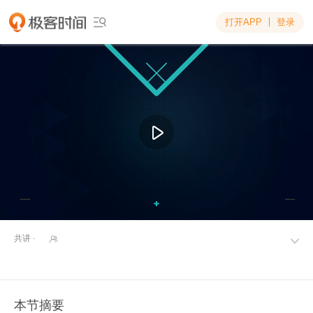
打开APP
登录

共讲 ·


本节摘要