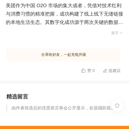
美团作为中国 O2O 市场的集大成者，凭借对技术红利
与消费习惯的精准把握，成功构建了线上线下无缝链接
的本地生活生态。其数字化成功源于两次关键的数据决
策：首先，在“千团大战”中，创始人王兴基于数据判断

展开
线下广告无法建立用户忠诚度，转而通过首创“过期退
款”机制建立信任，利用口碑裂变低成本获客，击败盲
分享给好友，一起充电升级
目烧钱的竞争对手。其次，美团运用宏观数据推演发现
外卖市场潜力，依托 LBS 地理位置服务与自研“超
赞 0
提建议


脑”系统，实现订单高效分配与路径优化，将微利的外
卖业务打造成日均千万单的第二增长曲线。目前，美团
已服务数百万商户，并扩展至酒店、医药等领域，持续
精选留言
用互联网技术赋能传统行业。美团的案例表明，数字化
转型的核心逻辑在于打破行业边界，从宏观大盘推演市

由作者筛选后的优质留言将会公开显示，欢迎踊跃留言。
场机会，以技术驱动上下游融合，从而实现跨界的商业
重构。