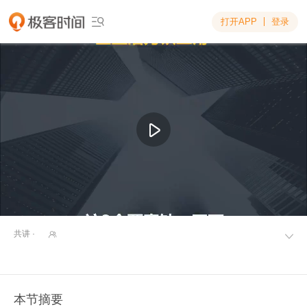
打开APP
登录

共讲 ·


本节摘要