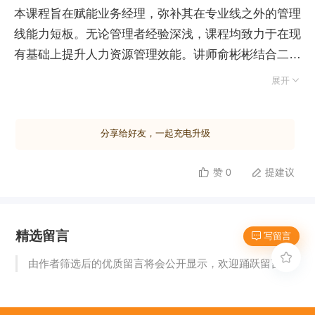
本课程旨在赋能业务经理，弥补其在专业线之外的管理
线能力短板。无论管理者经验深浅，课程均致力于在现
有基础上提升人力资源管理效能。讲师俞彬彬结合二十
三年人力资源及世界五百强管理经验，系统阐述业务经

展开
理的管理责任与角色定位。 课程核心围绕“企业活力铁
三角”规律展开，指出组织长期活力取决于战略、人才
分享给好友，一起充电升级
与分配三大要素的协同。战略是方向，缺乏战略的组织
如航海无舵；人才是基石，即便战略模糊，优秀的人才
赞 0
提建议


队伍也能支撑组织前行并获取成功；分配则是保障，其
作用在于支撑人才以实现战略目标。 业务经理作为组
织中的关键节点，如同团长带领团队，直接决定公司整
精选留言
体运转效率。因此，管理的核心在于如何带领人才。本
 写留言
课程将聚焦于“人才”这一关键变量，深入解析业务经理

由作者筛选后的优质留言将会公开显示，欢迎踊跃留言。
在人力资源管理中的七大职责与对应角色，帮助管理者
从单纯的业务负责人转型为懂人性、善管理的复合型领