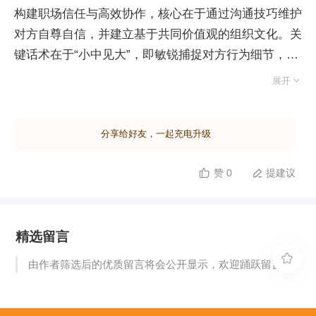
构建职场信任与高效协作，核心在于通过沟通技巧维护
对方自尊自信，并建立基于共同价值观的组织文化。关
键话术在于“小中见大”，即敏锐捕捉对方行为细节，精
准识别并反馈其背后独特的优势品质。借助盖洛普优势

展开
理论，将观察到的表现与具体优势主题连接，能让对方
感到被深刻理解，从而强化情感连接。持续运用同理心
分享给好友，一起充电升级
回放与优势肯定，能自然孕育工作中的友谊。盖洛普
Q12 调研证实，拥有职场知己的员工组织依存度更
赞 0
提建议


高，更能协同抵御困难。在组织层面，共识文化是凝聚
合力的基石。以阿里价值观迭代为例，将“客户第
一”、“因为信任所以简单”等员工内心的自我对话提炼
精选留言
为官方准则，明确了行为认同标准。清晰简单的文化共
识能降低协作成本，推动个体与组织共同进化。掌握倾

由作者筛选后的优质留言将会公开显示，欢迎踊跃留言。
听、表达及赋能他人的沟通工具，不仅能消除误解与压
力，更能实现人际间的同频共振，提升职业幸福感与工