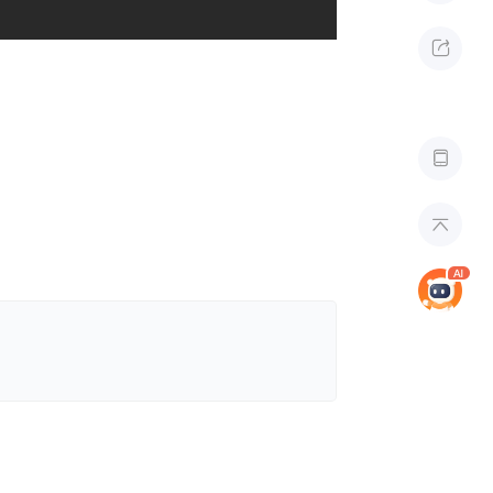


