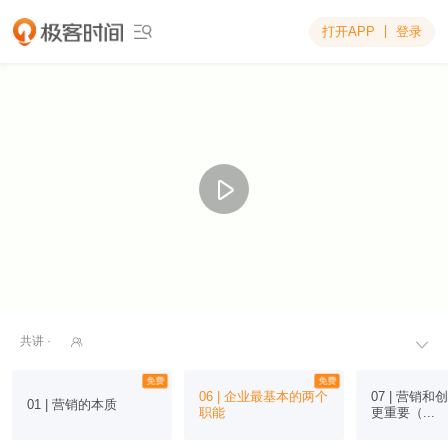
打开APP
登录

共讲 ·


免费
免费
06 | 企业最基本的两个
07 | 营销和
01 | 营销的本质
职能
更重要（...