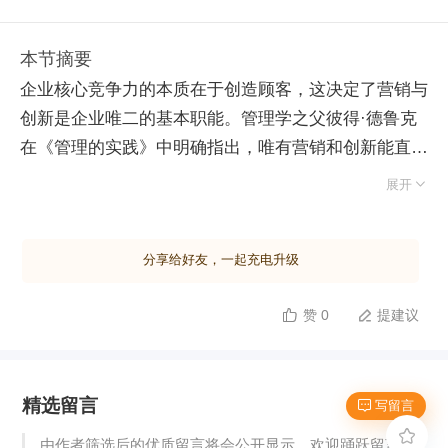
本节摘要
企业核心竞争力的本质在于创造顾客，这决定了营销与
创新是企业唯二的基本职能。管理学之父彼得·德鲁克
在《管理的实践》中明确指出，唯有营销和创新能直接
产生经济成果，其他部门仅产生成本。这一观点与宏碁

展开
创始人施振荣提出的“微笑曲线”理论高度契合：处于曲
线底部的制造环节利润率最低，而两端的研发技术与品
分享给好友，一起充电升级
牌营销则拥有最高的附加值。全球顶尖企业苹果公司的
成功印证了这一逻辑。苹果专注于技术创新与品牌建
赞 0
提建议


设，将低附加值的制造环节外包给富士康。尽管富士康
员工规模超百万，远超苹果的八万人，但苹果凭借占据
微笑曲线两端的高价值职能，实现了七千亿美元的市
精选留言
值，远超代工商。这表明，单纯依赖规模化的制造无法
 写留言
构建核心壁垒，企业若想获取高额利润与持久竞争优

由作者筛选后的优质留言将会公开显示，欢迎踊跃留言。