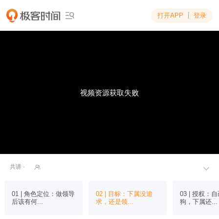
打开APP
登录

视频资源获取失败
共讲 ·


01 | 角色定位：做领导
02 | 目标：下属没追
03 | 授权：
后该有何...
求，还是领...
狗，下属还...