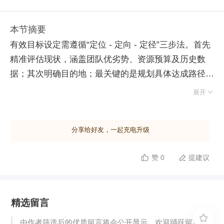
本节摘要
有效目标设定需遵循“定位 - 定向 - 定径”三步法。首先
精准评估现状，涵盖团队优劣势、资源预算及历史数
据；其次明确目的地；最关键的是规划具体达成路径，
管理者常忽略告知下属“如何到达”，导致执行偏差。 在

展开
此基础上，目标制定须严格恪守 SMART 原则： 一、
具体性（Specific）：指令需无歧义，避免“尽快”、“好
分享给好友，一起充电升级
看”等模糊表述，确保理解唯一。 二、可衡量
（Measurable）：优先量化指标；对难以量化的工作
赞 0
提建议


（如设计质量），应建立对标体系以统一标准。 三、
雄心壮志（Ambitious）：目标应略高于团队现有能
力，使其需“踮脚”才能达成，以此激发成就感并推动成
精选留言
长，但切忌高不可攀导致放弃。 四、现实性
（Realistic）：目标须在资源与现实限制范围内，管理

由作者筛选后的优质留言将会公开显示，欢迎踊跃留言。